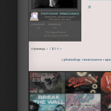
+2
PHOTOSHOP: RENAISSANCE
творчество, которое открыто
абсолютно для всех
СООБЩЕНИЙ:
УВАЖЕНИЕ:
120
+31
Последний визит:
18.01.2026 01:10:40
страница:
«
1
2
3
4
»
»
photoshop: renaissance
»
арх