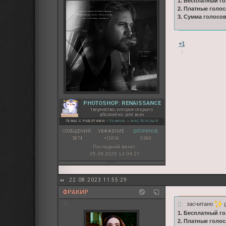
1. Бесплатный го
2. Платные голос
3. Сумма голосо
+1
PHOTOSHOP: RENAISSANCE
творчество, которое открыто
абсолютно для всех
ТЕМЫ С РАБОТАМИ:
ГРАФИКА
◇
МАСТЕРСКАЯ
СООБЩЕНИЙ:
УВАЖЕНИЕ:
ФЛОРИНОВ:
5874
+12016
3 060
Последний визит:
05.08.2026 14:09:27
22.08.2023 11:55:29
ФРАКИР
засчитано
g
\\
1. Бесплатный го
2. Платные голос