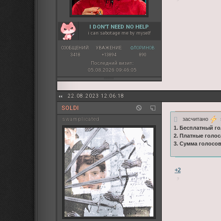
I DON'T NEED NO HELP
i can sabotage me by myself
СООБЩЕНИЙ:
УВАЖЕНИЕ:
ФЛОРИНОВ:
3418
+13894
890
Последний визит:
05.08.2026 09:46:05
22.08.2023 12:06:18
SOLDI
засчитано
s
swamplicated
1. Бесплатный го
2. Платные голос
3. Сумма голосо
+2