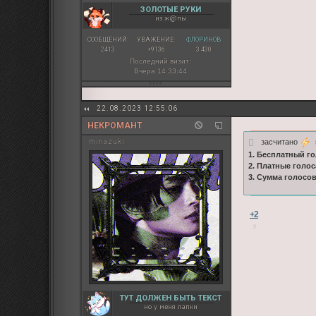
ЗОЛОТЫЕ РУКИ
из ж@пы
СООБЩЕНИЙ:
УВАЖЕНИЕ:
ФЛОРИНОВ:
2413
+9136
3 430
Последний визит:
Вчера 14:33:44
22.08.2023 12:55:06
НЕКРОМАНТ
засчитано
s
minazuki
1. Бесплатный го
2. Платные голос
3. Сумма голосо
+2
ТУТ ДОЛЖЕН БЫТЬ ТЕКСТ
но у меня лапки