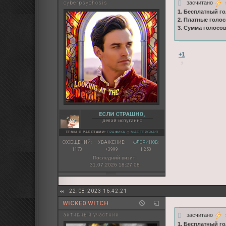
засчитано
s
cyberpsychosis
1. Бесплатный го
2. Платные голос
3. Сумма голосо
+1
ЕСЛИ СТРАШНО,
делай испуганно
ТЕМЫ С РАБОТАМИ:
ГРАФИКА
◇
МАСТЕРСКАЯ
СООБЩЕНИЙ:
УВАЖЕНИЕ:
ФЛОРИНОВ:
1173
+3999
1 250
Последний визит:
31.07.2026 18:27:08
22.08.2023 16:42:21
WICKED WITCH
засчитано
s
активный участник
1. Бесплатный го