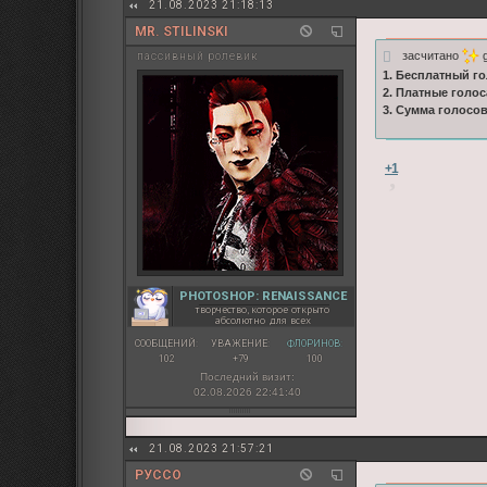
21.08.2023 21:18:13
MR. STILINSKI
засчитано
g
пассивный ролевик
1. Бесплатный го
2. Платные голос
3. Сумма голосо
+1
PHOTOSHOP: RENAISSANCE
творчество, которое открыто
абсолютно для всех
СООБЩЕНИЙ:
УВАЖЕНИЕ:
ФЛОРИНОВ:
102
+79
100
Последний визит:
02.08.2026 22:41:40
21.08.2023 21:57:21
РУССО