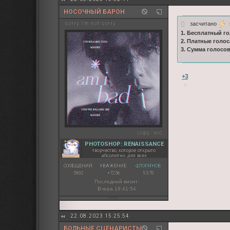
НОСОЧНЫЙ БАРОН
засчитано
s
sorry i'm not sorry
1. Бесплатный го
2. Платные голос
3. Сумма голосо
+3
copy:
эос
PHOTOSHOP: RENAISSANCE
творчество, которое открыто
абсолютно для всех
СООБЩЕНИЙ:
УВАЖЕНИЕ:
ФЛОРИНОВ:
5902
+7256
5 370
Последний визит:
Вчера 16:41:54
22.08.2023 15:25:54
БОЛЬНЫЕ СЦЕНАРИСТЫ