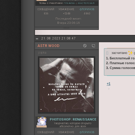
ТЕМЫ С РАБОТАМИ:
ГРАФИКА
◇
МАСТЕРСКАЯ
СООБЩЕНИЙ:
УВАЖЕНИЕ:
ФЛОРИНОВ:
836
+5348
4 860
Последний визит:
Вчера 23:06:16
21.08.2023 21:08:47
ASTR WOOD
засчитано
g
jopka
1. Бесплатный г
2. Платные голос
3. Сумма голосо
+1
PHOTOSHOP: RENAISSANCE
творчество, которое открыто
абсолютно для всех
СООБЩЕНИЙ:
УВАЖЕНИЕ:
ФЛОРИНОВ: