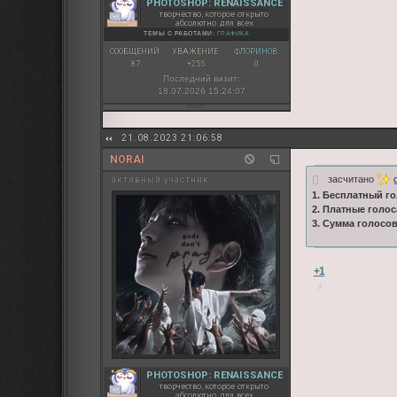
PHOTOSHOP: RENAISSANCE
творчество, которое открыто
абсолютно для всех
ТЕМЫ С РАБОТАМИ:
ГРАФИКА
СООБЩЕНИЙ:
УВАЖЕНИЕ:
ФЛОРИНОВ:
87
+255
0
Последний визит:
18.07.2026 15:24:07
21.08.2023 21:06:58
NORAI
засчитано
g
активный участник
1. Бесплатный го
2. Платные голос
3. Сумма голосо
+1
PHOTOSHOP: RENAISSANCE
творчество, которое открыто
абсолютно для всех