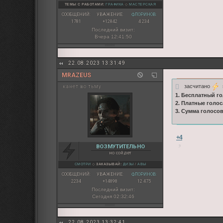
ТЕМЫ С РАБОТАМИ:
ГРАФИКА
◇
МАСТЕРСКАЯ
СООБЩЕНИЙ:
УВАЖЕНИЕ:
ФЛОРИНОВ:
1781
+12842
4 234
Последний визит:
Вчера 12:41:50
22.08.2023 13:31:49
MRAZEUS
засчитано
s
канет во тьму
1. Бесплатный го
2. Платные голос
3. Сумма голосо
+4
ВОЗМУТИТЕЛЬНО
но сойдет
СМОТРИ
◇
ЗАКАЗЫВАЙ:
ДИЗЫ
/
АВЫ
СООБЩЕНИЙ:
УВАЖЕНИЕ:
ФЛОРИНОВ:
2234
+14898
12 475
Последний визит:
Сегодня 02:32:46
22.08.2023 13:32:41