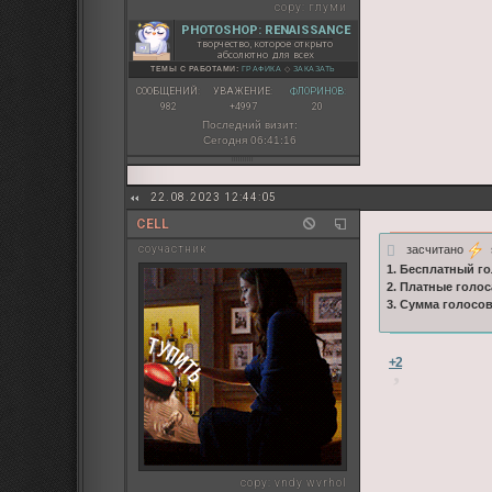
copy:
глуми
PHOTOSHOP: RENAISSANCE
творчество, которое открыто
абсолютно для всех
ТЕМЫ С РАБОТАМИ:
ГРАФИКА
◇
ЗАКАЗАТЬ
СООБЩЕНИЙ:
УВАЖЕНИЕ:
ФЛОРИНОВ:
982
+4997
20
Последний визит:
Сегодня 06:41:16
22.08.2023 12:44:05
CELL
засчитано
s
соучастник
1. Бесплатный го
2. Платные голос
3. Сумма голосо
+2
copy:
vndy wvrhol