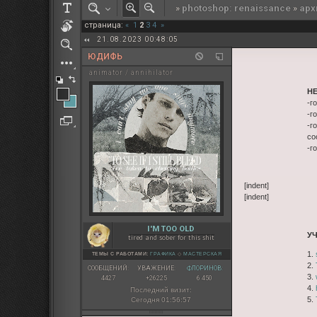
»
photoshop: renaissance
»
арх
РОЛЕВАЯ МАРТА: ИТОГИ
страница:
«
1
2
3
4
»
ПАК от diem
21.08.2023 00:48:05
ЮДИФЬ
animator / annihilator
Н
-г
-г
-г
со
-г
[indent]
[indent]
I'M TOO OLD
У
tired and sober for this shit
1.
ТЕМЫ С РАБОТАМИ:
ГРАФИКА
◇
МАСТЕРСКАЯ
2.
СООБЩЕНИЙ:
УВАЖЕНИЕ:
ФЛОРИНОВ:
3.
4427
+26225
6 450
4.
Последний визит:
5.
Сегодня 01:56:57