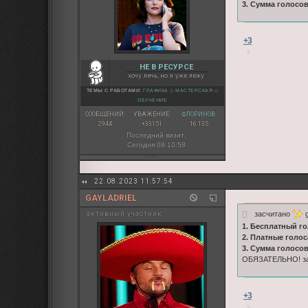
3. Сумма голосо
+3
НЕ В РЕСУРСЕ
хочу лечь, но я уже лежу
ТЕМЫ С РАБОТАМИ:
ГРАФИКА
◇
МАСТЕРСКАЯ
◇
ОБУЧЕНИЕ
СООБЩЕНИЙ:
УВАЖЕНИЕ:
ФЛОРИНОВ:
2944
+33151
16 135
Последний визит:
Сегодня 08:10:58
22.08.2023 11:57:54
GAYLADRIEL
засчитано
g
активный участник
1. Бесплатный го
2. Платные голос
3. Сумма голосо
ОБЯЗАТЕЛЬНО! зап
+3