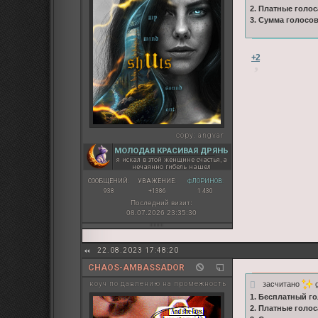
2. Платные голос
3. Сумма голосо
+2
copy:
angvar
МОЛОДАЯ КРАСИВАЯ ДРЯНЬ
я искал в этой женщине счастья, а
нечаянно гибель нашел
СООБЩЕНИЙ:
УВАЖЕНИЕ:
ФЛОРИНОВ:
938
+1386
1 430
Последний визит:
08.07.2026 23:35:30
22.08.2023 17:48:20
CHAOS-AMBASSADOR
засчитано
g
коуч по давлению на промежность
1. Бесплатный го
2. Платные голос