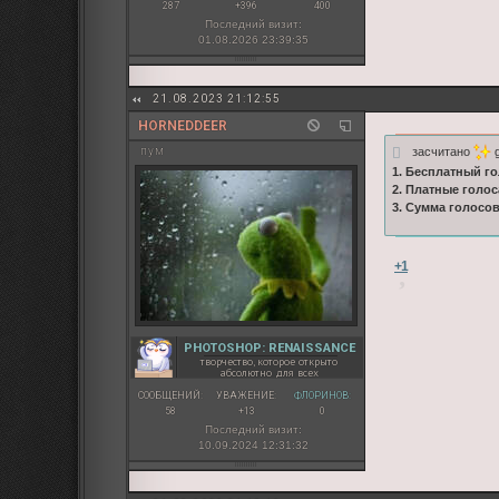
287
+396
400
Последний визит:
01.08.2026 23:39:35
21.08.2023 21:12:55
HORNEDDEER
засчитано
g
пум
1. Бесплатный го
2. Платные голос
3. Сумма голосо
+1
PHOTOSHOP: RENAISSANCE
творчество, которое открыто
абсолютно для всех
СООБЩЕНИЙ:
УВАЖЕНИЕ:
ФЛОРИНОВ:
58
+13
0
Последний визит:
10.09.2024 12:31:32