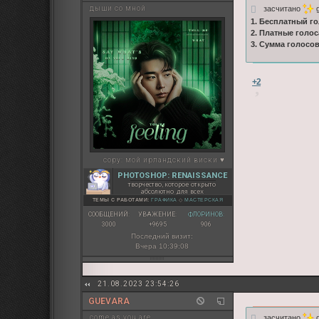
засчитано
g
дыши со мной
1. Бесплатный го
2. Платные голос
3. Сумма голосо
+2
copy:
мой ирландский виски ♥
PHOTOSHOP: RENAISSANCE
творчество, которое открыто
абсолютно для всех
ТЕМЫ С РАБОТАМИ:
ГРАФИКА
◇
МАСТЕРСКАЯ
СООБЩЕНИЙ:
УВАЖЕНИЕ:
ФЛОРИНОВ:
3000
+9695
906
Последний визит:
Вчера 10:39:08
21.08.2023 23:54:26
GUEVARA
засчитано
g
come as you are