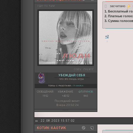
засчитано
s
где-то там
1. Бесплатный го
2. Платные голос
3. Сумма голосо
+2
copy:
zayatz
УБЕЖДАЙ СЕБЯ
что это лишь игра.
ТЕМЫ С РАБОТАМИ:
ГРАФИКА
СООБЩЕНИЙ:
УВАЖЕНИЕ:
ФЛОРИНОВ:
1952
+4052
860
Последний визит:
Вчера 23:02:24
22.08.2023 15:57:02
КОТИК-ХАОТИК