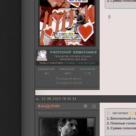
3. Сумма голосо
0
PHOTOSHOP: RENAISSANCE
творчество, которое открыто
абсолютно для всех
ТЕМЫ С РАБОТАМИ:
ГРАФИКА
◇
МАСТЕРСКАЯ
СООБЩЕНИЙ:
УВАЖЕНИЕ:
ФЛОРИНОВ:
463
+4605
1 150
Последний визит:
Сегодня 01:00:48
22.08.2023 18:05:34
ФАНДОРИН
засчитано
g
don't say it isn't fair
1. Бесплатный го
2. Платные голос
3. Сумма голосо