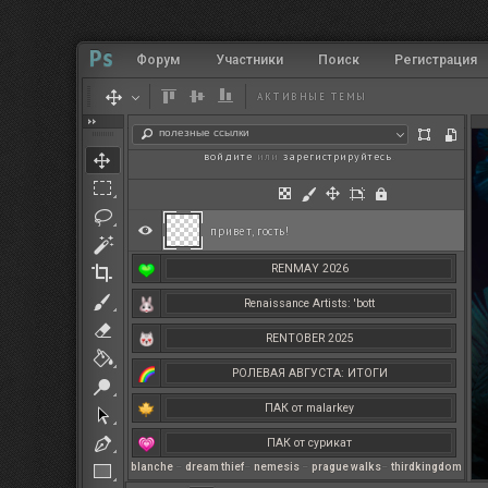
Форум
Участники
Поиск
Регистрация
АКТИВНЫЕ ТЕМЫ
полезные ссылки
войдите
или
зарегистрируйтесь
.
привет, гость!
RENMAY 2026
Renaissance Artists: 'bott
RENTOBER 2025
РОЛЕВАЯ АВГУСТА: ИТОГИ
ПАК от malarkey
ПАК от сурикат
blanche
–
dream thief
–
nemesis
–
prague walks
–
thirdkingdom
РЕНМАЙ