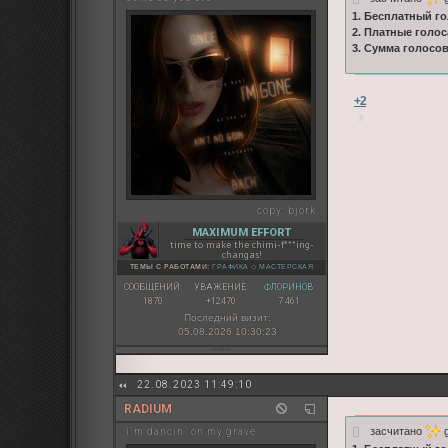
1. Бесплатный го
2. Платные голос
3. Сумма голосо
+2
copy:
bjork
MAXIMUM EFFORT
time to make the chimi-f***ing-
changas!
ТЕМЫ С РАБОТАМИ:
ГРАФИКА
◇
МАСТЕРСКАЯ
СООБЩЕНИЙ:
УВАЖЕНИЕ:
ФЛОРИНОВ:
1870
+12470
7 461
Последний визит:
05.08.2026 10:30:23
22.08.2023 11:49:10
RADIUM
засчитано
g
i`m dancin` on my grave