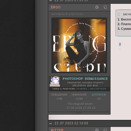
22.07.2023 21:33:59
ERGO
засч
активный участник
1. Бесп
2. Плат
3. Сумм
0
PHOTOSHOP: RENAISSANCE
творчество, которое открыто
абсолютно для всех
ТЕМЫ С РАБОТАМИ:
ГРАФИКА
◇
МАСТЕРСКАЯ
СООБЩЕНИЙ:
УВАЖЕНИЕ:
ФЛОРИНОВ:
1198
+1299
85
Последний визит:
27.06.2026 17:28:15
22.07.2023 22:10:03
RITTER