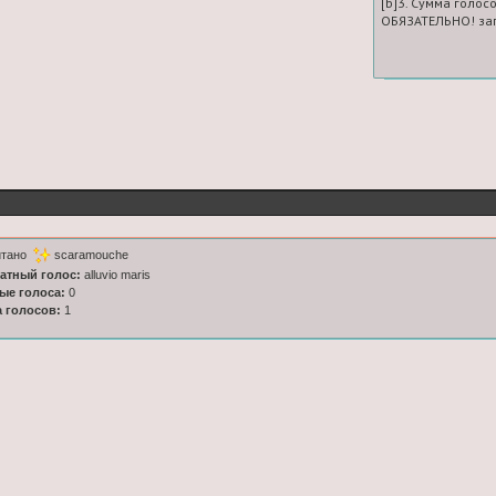
[b]3. Сумма голосо
ОБЯЗАТЕЛЬНО! зап
итано
scaramouche
латный голос:
alluvio maris
ные голоса:
0
а голосов:
1