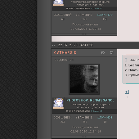
творчество, которое открыто
абсолютно для всех
ТЕМЫ С РАБОТАМИ:
ГРАФИКА
СООБЩЕНИЙ:
УВАЖЕНИЕ:
ФЛОРИНОВ:
68
+190
150
Последний визит:
02.08.2026 11:29:38
22.07.2023 16:31:28
CATHARSIS
засч
suggestion
1. Бесп
2. Плат
3. Сумм
+1
PHOTOSHOP: RENAISSANCE
творчество, которое открыто
абсолютно для всех
ТЕМЫ С РАБОТАМИ:
ГРАФИКА
СООБЩЕНИЙ:
УВАЖЕНИЕ:
ФЛОРИНОВ:
243
+760
40
Последний визит:
02.08.2026 12:34:19