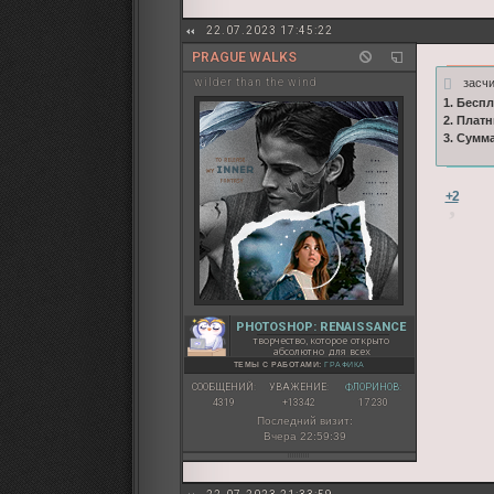
22.07.2023 17:45:22
PRAGUE WALKS
засч
wilder than the wind
1. Бесп
2. Плат
3. Сумм
+2
PHOTOSHOP: RENAISSANCE
творчество, которое открыто
абсолютно для всех
ТЕМЫ С РАБОТАМИ:
ГРАФИКА
СООБЩЕНИЙ:
УВАЖЕНИЕ:
ФЛОРИНОВ:
4319
+13342
17 230
Последний визит:
Вчера 22:59:39