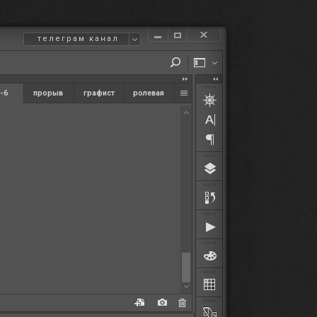
телеграм канал
-6
прорыв
графист
ролевая