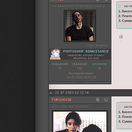
засч
the badassest of the badassest q.
1. Бесп
2. Плат
3. Сумм
+1
copy:
роджер
PHOTOSHOP: RENAISSANCE
творчество, которое открыто
абсолютно для всех
СООБЩЕНИЙ:
УВАЖЕНИЕ:
ФЛОРИНОВ:
151
+167
80
Последний визит:
02.07.2025 00:51:24
22.07.2023 22:12:14
TURQUOISE
засч
who`s the real monster?
1. Бесп
2. Плат
3. Сумм