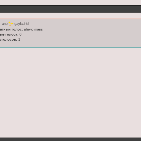
итано
gayladriel
латный голос:
alluvio maris
ные голоса:
0
а голосов:
1