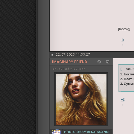
[hidesig]
0
22.07.2023 11:33:27
IMAGINARY FRIEND
засч
активный участник
1. Бесп
2. Плат
3. Сумм
+2
PHOTOSHOP: RENAISSANCE