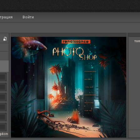
трация
Войти
топ
ngdom