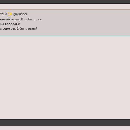
итано
gayladriel
латный голос:
6. onlinecross
ные голоса:
0
а голосов:
1 бесплатный