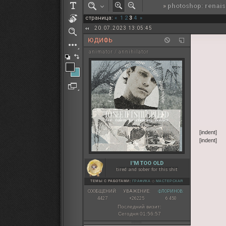
»
photoshop: renai
РОЛЕВАЯ МАРТА: ИТОГИ
страница:
«
1
2
3
4
»
ПАК от diem
20.07.2023 13:05:45
ЮДИФЬ
animator / annihilator
[indent]
[indent]
I'M TOO OLD
tired and sober for this shit
ТЕМЫ С РАБОТАМИ:
ГРАФИКА
◇
МАСТЕРСКАЯ
СООБЩЕНИЙ:
УВАЖЕНИЕ:
ФЛОРИНОВ:
4427
+26225
6 450
Последний визит:
Сегодня 01:56:57