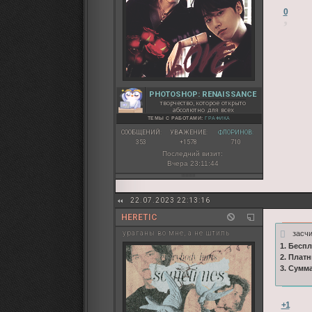
0
PHOTOSHOP: RENAISSANCE
творчество, которое открыто
абсолютно для всех
ТЕМЫ С РАБОТАМИ:
ГРАФИКА
СООБЩЕНИЙ:
УВАЖЕНИЕ:
ФЛОРИНОВ:
353
+1578
710
Последний визит:
Вчера 23:11:44
22.07.2023 22:13:16
HERETIC
засч
ураганы во мне, а не штиль
1. Бесп
2. Плат
3. Сумм
+1