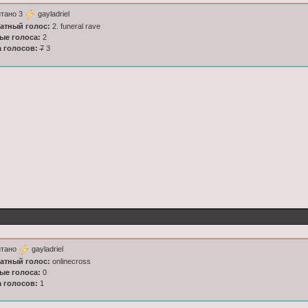
итано 3
gayladriel
латный голос:
2. funeral rave
ные голоса:
2
а голосов:
7
3
итано
gayladriel
латный голос:
onlinecross
ные голоса:
0
а голосов:
1