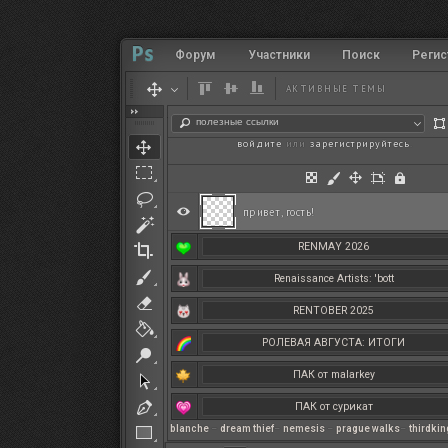
Форум
Участники
Поиск
Регис
АКТИВНЫЕ ТЕМЫ
полезные ссылки
войдите
или
зарегистрируйтесь
.
привет, гость!
RENMAY 2026
Renaissance Artists: 'bott
RENTOBER 2025
РОЛЕВАЯ АВГУСТА: ИТОГИ
ПАК от malarkey
ПАК от сурикат
blanche
–
dream thief
–
nemesis
–
prague walks
–
thirdki
РЕНМАЙ