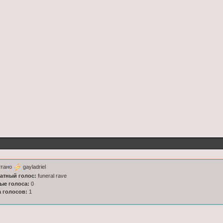
итано
gayladriel
латный голос:
funeral rave
ные голоса:
0
а голосов:
1