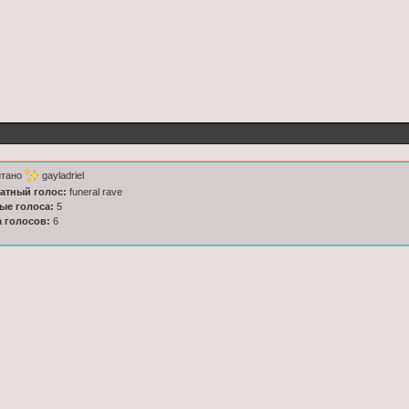
итано
gayladriel
латный голос:
funeral rave
ные голоса:
5
а голосов:
6