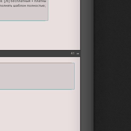
в: [/b] бесплатный + платные

олнять шаблон полностью; если платных голосов нет, ставьте 0
41