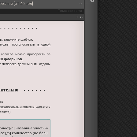
вание [от 40 чел]
Тема закрыта
1
 • • • • • • • • •
ь, заполните шаблон.
 может проголосовать
в одной
 голосов можно приобрести за
100 флоринов
.
го человека должны быть отданы
ительно
• • • • • •
я:
оголосовать анонимно
, для этого
текста)
голос:[/b] название участника-ролевой

оса:[/b] количество (не больше пяти; на вашем счете должно быть достаточное