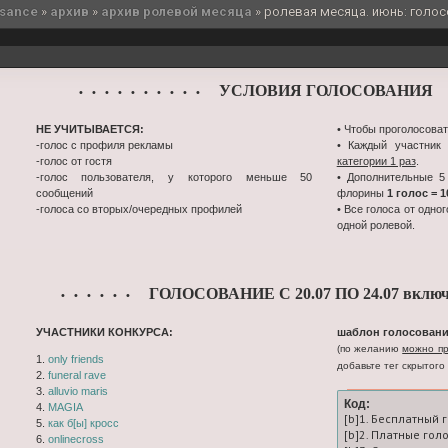
ssance
»
архив
»
архив ролевой месяца
»
ролевая месяца. июнь: голосо
УСЛОВИЯ ГОЛОСОВАНИЯ
• • • • • • • • • •
•
НЕ УЧИТЫВАЕТСЯ:
• Чтобы проголосоват
-голос с профиля рекламы
• Каждый участник
-голос от гостя
категории 1 раз
.
-голос пользователя, у которого меньше 50
• Дополнительные 5
сообщений
флорины
1 голос = 
-голоса со вторых/очередных профилей
• Все голоса от одно
одной ролевой.
ГОЛОСОВАНИЕ С 20.07 ПО 24.07 включ
• • • • • •
УЧАСТНИКИ КОНКУРСА:
шаблон голосовани
(по желанию
можно пр
1.
only friends
добавьте тег скрытого 
2.
funeral rave
3.
alluvio maris
Код:
4.
MAGIA
[b]1. Бесплатный 
5.
как б[ы] кросс
[b]2. Платные гол
6.
onlinecross