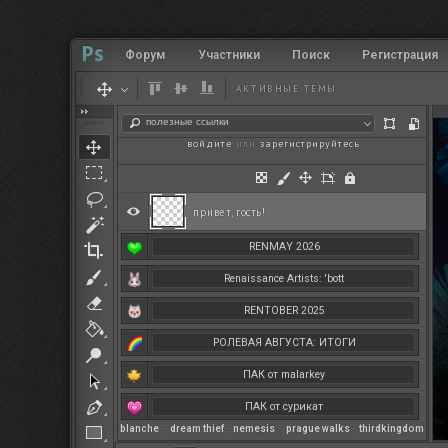
Форум
Участники
Поиск
Регистрация
АКТИВНЫЕ ТЕМЫ
полезные ссылки
войдите
или
зарегистрируйтесь
.
привет, гость!
RENMAY 2026
Renaissance Artists: 'bott
RENTOBER 2025
РОЛЕВАЯ АВГУСТА: ИТОГИ
ПАК от malarkey
ПАК от сурикат
blanche
–
dream thief
–
nemesis
–
prague walks
–
thirdkingdom
РЕНМАЙ