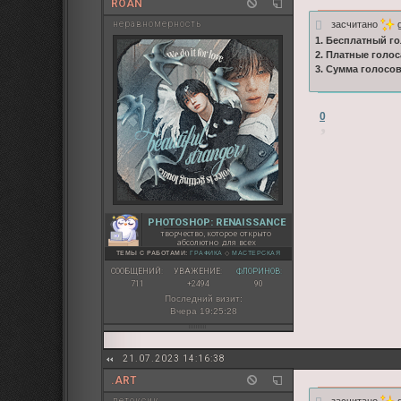
ROAN
засчитано
g
неравномерность
1. Бесплатный го
2. Платные голос
3. Сумма голосо
0
PHOTOSHOP: RENAISSANCE
творчество, которое открыто
абсолютно для всех
ТЕМЫ С РАБОТАМИ:
ГРАФИКА
◇
МАСТЕРСКАЯ
СООБЩЕНИЙ:
УВАЖЕНИЕ:
ФЛОРИНОВ:
711
+2494
90
Последний визит:
Вчера 19:25:28
21.07.2023 14:16:38
.ART
засчитано
g
детоксик