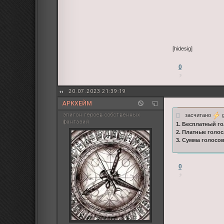
[hidesig]
0
20.07.2023 21:39:19
АРКХЕЙМ
засчитано
g
эпигон героев собственных
фантазий
1. Бесплатный го
2. Платные голос
3. Сумма голосо
0