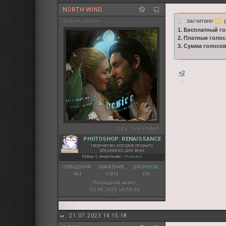
NORTH WIND
засчитано
g
dreamcatcher
1. Бесплатный го
2. Платные голос
3. Сумма голосо
+2
copy:
fire ember
PHOTOSHOP: RENAISSANCE
творчество, которое открыто
абсолютно для всех
ТЕМЫ С РАБОТАМИ:
ГРАФИКА
СООБЩЕНИЙ:
УВАЖЕНИЕ:
ФЛОРИНОВ:
904
+7474
470
Последний визит:
03.08.2026 18:55:34
21.07.2023 14:15:18