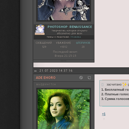
PHOTOSHOP: RENAISSANCE
творчество, которое открыто
абсолютно для всех
ТЕМЫ С РАБОТАМИ:
ГРАФИКА
СООБЩЕНИЙ:
УВАЖЕНИЕ:
ФЛОРИНОВ:
529
+1012
20
Последний визит:
Вчера 21:15:15
21.07.2023 14:37:16
ADE EHORO
засчитано
g
выдрингтон
1. Бесплатный го
2. Платные голос
3. Сумма голосо
+1