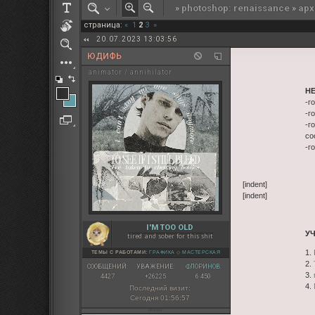
»
photoshop: renaissance
»
арх
РОЛЕВАЯ МАРТА: ИТОГИ
страница:
«
1
2
3
»
ПАК от diem
20.07.2023 13:03:56
ЮДИФЬ
animator / annihilator
Н
-г
-г
-г
со
-г
[indent]
[indent]
I'M TOO OLD
У
tired and sober for this shit
1.
ТЕМЫ С РАБОТАМИ:
ГРАФИКА
◇
МАСТЕРСКАЯ
2.
СООБЩЕНИЙ:
УВАЖЕНИЕ:
ФЛОРИНОВ:
3.
4427
+26225
6 450
4.
Последний визит:
Сегодня 01:56:57