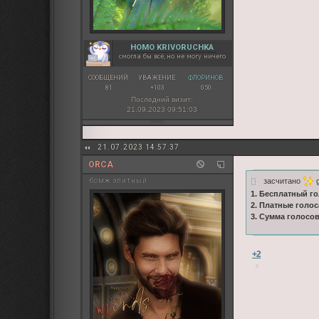
HOMO KRIVORUCHKA
смогла бы всё, но не могу ничего
СООБЩЕНИЙ:
УВАЖЕНИЕ:
ФЛОРИНОВ:
81
+103
050
Последний визит:
21.09.2023 09:51:03
21.07.2023 14:57:37
ORCA
засчитано
g
бомж элитный
1. Бесплатный го
2. Платные голос
3. Сумма голосо
+2