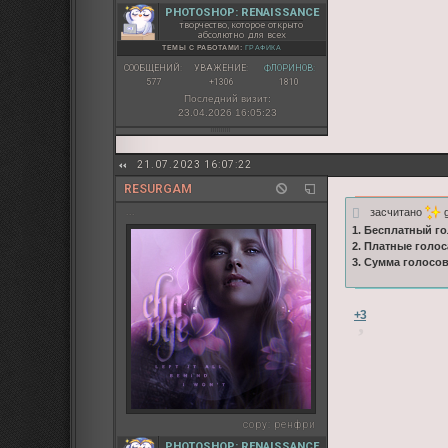
PHOTOSHOP: RENAISSANCE
творчество, которое открыто
абсолютно для всех
ТЕМЫ С РАБОТАМИ:
ГРАФИКА
СООБЩЕНИЙ:
УВАЖЕНИЕ:
ФЛОРИНОВ:
577
+1306
1810
Последний визит:
23.04.2026 16:05:23
21.07.2023 16:07:22
RESURGAM
засчитано
g
...
1. Бесплатный го
2. Платные голос
3. Сумма голосо
+3
copy:
ренфри
PHOTOSHOP: RENAISSANCE