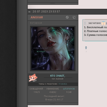
20.07.2023 23:53:57
.ANGVAR
засчитано
g
янтарная
1. Бесплатный го
2. Платные голос
3. Сумма голосо
0
КТО ЗНАЕТ,
тот поймёт
ТЕМЫ С РАБОТАМИ:
ГРАФИКА
СООБЩЕНИЙ:
УВАЖЕНИЕ:
ФЛОРИНОВ:
11625
+34262
9 240
Последний визит:
Вчера 21:44:17