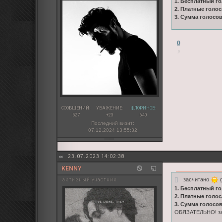
1. Бесплатный го
2. Платные голос
3. Сумма голосо
0
СООБЩЕНИЙ:
УВАЖЕНИЕ:
ФЛОРИНОВ:
527
+23
640
Последний визит:
07.12.2024 13:55:32
23.07.2023 14:02:38
KENNY
засчитано
g
активный участник
1. Бесплатный го
2. Платные голос
3. Сумма голосо
ОБЯЗАТЕЛЬНО! зап