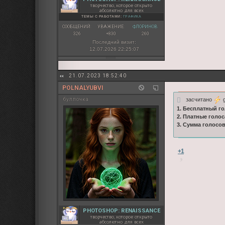
творчество, которое открыто
абсолютно для всех
ТЕМЫ С РАБОТАМИ:
ГРАФИКА
СООБЩЕНИЙ:
УВАЖЕНИЕ:
ФЛОРИНОВ:
326
+830
260
Последний визит:
12.07.2026 22:25:07
21.07.2023 18:52:40
POLNALYUBVI
засчитано
g
буллочка
1. Бесплатный го
2. Платные голос
3. Сумма голосо
+1
PHOTOSHOP: RENAISSANCE
творчество, которое открыто
абсолютно для всех