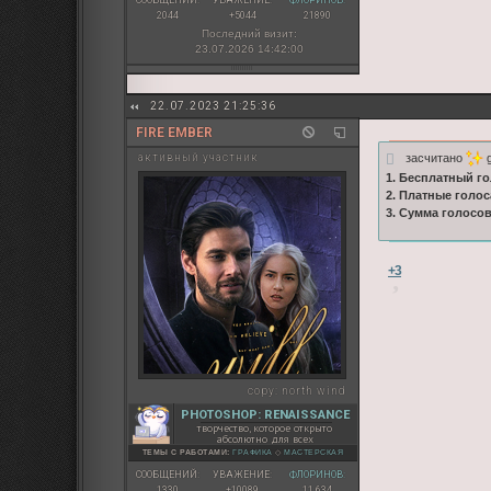
2044
+5044
21890
Последний визит:
23.07.2026 14:42:00
22.07.2023 21:25:36
FIRE EMBER
засчитано
g
активный участник
1. Бесплатный го
2. Платные голос
3. Сумма голосо
+3
copy:
north wind
PHOTOSHOP: RENAISSANCE
творчество, которое открыто
абсолютно для всех
ТЕМЫ С РАБОТАМИ:
ГРАФИКА
◇
МАСТЕРСКАЯ
СООБЩЕНИЙ:
УВАЖЕНИЕ:
ФЛОРИНОВ:
1330
+10089
11 634