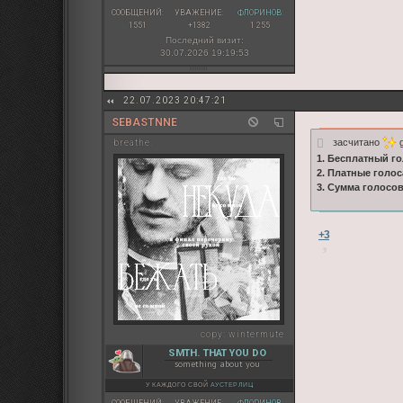
СООБЩЕНИЙ:
УВАЖЕНИЕ:
ФЛОРИНОВ:
1551
+1382
1 255
Последний визит:
30.07.2026 19:19:53
22.07.2023 20:47:21
SEBASTNNE
засчитано
g
breathe.
1. Бесплатный го
2. Платные голос
3. Сумма голосо
+3
copy:
wintermute
SMTH. THAT YOU DO
something about you
У КАЖДОГО СВОЙ
АУСТЕРЛИЦ
СООБЩЕНИЙ:
УВАЖЕНИЕ:
ФЛОРИНОВ: