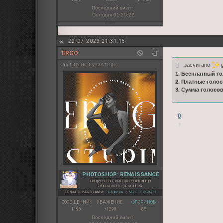
Последний визит:
Сегодня 01:29:22
22.07.2023 21:31:15
ERGO
засчитано
g
активный участник
1. Бесплатный го
2. Платные голос
3. Сумма голосо
0
PHOTOSHOP: RENAISSANCE
творчество, которое открыто
абсолютно для всех
ТЕМЫ С РАБОТАМИ:
ГРАФИКА
◇
МАСТЕРСКАЯ
СООБЩЕНИЙ:
УВАЖЕНИЕ:
ФЛОРИНОВ:
1198
+1299
85
Последний визит: