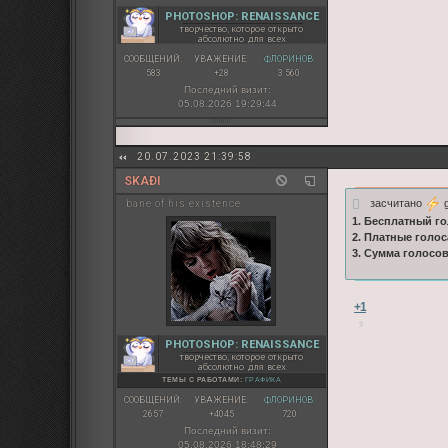
PHOTOSHOP: RENAISSANCE
творчество, которое открыто
абсолютно для всех
СООБЩЕНИЙ:
УВАЖЕНИЕ:
ФЛОРИНОВ:
583
+28
3 560
Последний визит:
05.08.2026 19:29:44
20.07.2023 21:39:58
SKAÐI
засчитано
g
bane of his existence
1. Бесплатный го
2. Платные голос
3. Сумма голосо
+1
PHOTOSHOP: RENAISSANCE
творчество, которое открыто
абсолютно для всех
ТЕМЫ С РАБОТАМИ:
ГРАФИКА
СООБЩЕНИЙ:
УВАЖЕНИЕ:
ФЛОРИНОВ:
2657
+4045
720
Последний визит:
05.08.2026 18:48:29