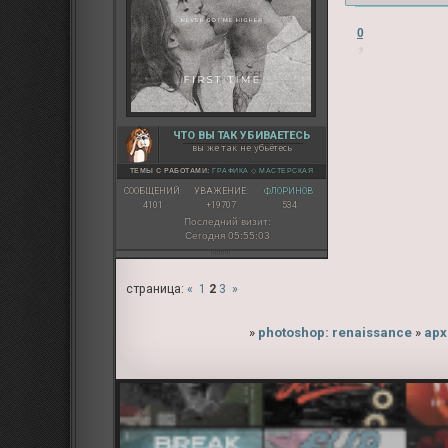
0
ЧТО ВЫ ТАК УБИВАЕТЕСЬ
вы же так не убьётесь
ТЕМЫ С РАБОТАМИ:
ГРАФИКА
◇
МАСТЕРСКАЯ
СООБЩЕНИЙ:
УВАЖЕНИЕ:
ФЛОРИНОВ:
4101
+19707
534
Последний визит:
Сегодня 05:55:03
страница:
«
1
2
3
»
»
photoshop: renaissance
»
арх