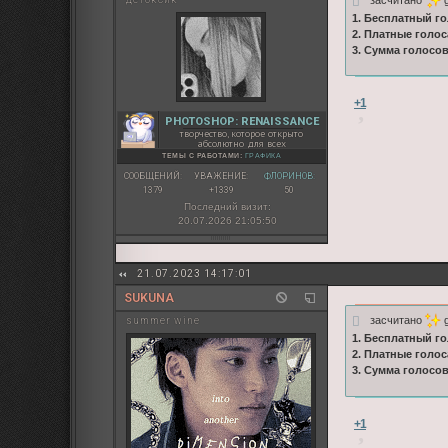
1. Бесплатный го
2. Платные голос
3. Сумма голосо
+1
PHOTOSHOP: RENAISSANCE
творчество, которое открыто
абсолютно для всех
ТЕМЫ С РАБОТАМИ:
ГРАФИКА
СООБЩЕНИЙ:
УВАЖЕНИЕ:
ФЛОРИНОВ:
1379
+1339
50
Последний визит:
20.07.2026 21:05:50
21.07.2023 14:17:01
SUKUNА
засчитано
g
summer wine
1. Бесплатный го
2. Платные голос
3. Сумма голосо
+1