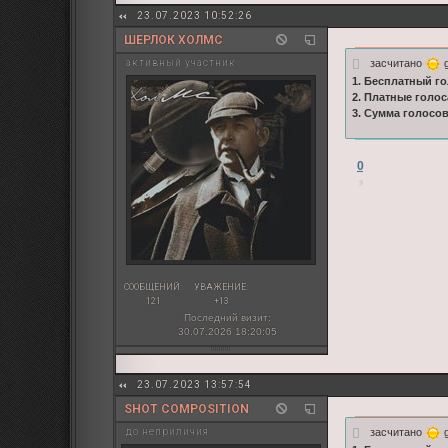
23.07.2023 10:52:26
ШЕРЛОК ХОЛМС
засчитано
g
активный участник
1. Бесплатный го
2. Платные голос
3. Сумма голосо
0
СООБЩЕНИЙ:
УВАЖЕНИЕ:
121
+13
Последний визит:
30.07.2026 18:20:05
23.07.2023 13:57:54
SHOT COMPOSITION
засчитано
g
до неприличия