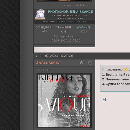
copy:
witch hazel
PHOTOSHOP: RENAISSANCE
творчество, которое открыто
абсолютно для всех
МОИ ТЕМЫ:
ГРАФИКА
◇
МАСТЕРСКАЯ
СООБЩЕНИЙ:
УВАЖЕНИЕ:
ФЛОРИНОВ:
925
+6831
1 590
Последний визит:
03.08.2026 13:05:05
21.07.2023 15:27:36
ANGLOSUCKS
засчитано
g
та самая
1. Бесплатный го
2. Платные голос
3. Сумма голосо
+1