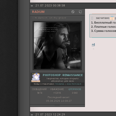
21.07.2023 00:38:58
RADIUM
засчитано
g
i`m dancin` on my grave
1. Бесплатный го
2. Платные голос
3. Сумма голосо
+4
PHOTOSHOP: RENAISSANCE
творчество, которое открыто
абсолютно для всех
ТЕМЫ С РАБОТАМИ:
ГРАФИКА
◇
МАСТЕРСКАЯ
СООБЩЕНИЙ:
УВАЖЕНИЕ:
ФЛОРИНОВ:
5874
+12016
3 060
Последний визит:
05.08.2026 14:09:27
21.07.2023 12:24:29