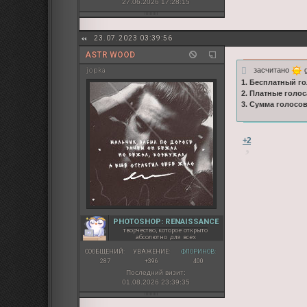
27.06.2026 17:28:15
23.07.2023 03:39:56
ASTR WOOD
засчитано
g
jopka
1. Бесплатный го
2. Платные голос
3. Сумма голосов
+2
PHOTOSHOP: RENAISSANCE
творчество, которое открыто
абсолютно для всех
СООБЩЕНИЙ:
УВАЖЕНИЕ:
ФЛОРИНОВ:
287
+396
400
Последний визит:
01.08.2026 23:39:35