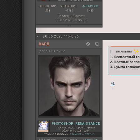
СООБЩЕНИЙ:
УВАЖЕНИЕ:
ФЛОРИНОВ:
938
+1386
1 430
Последний визит:
08.07.2026 23:35:30
20.06.2023 11:40:56
ВАРД
засчитано
добрый в душе
1. Бесплатный го
2. Платные голос
3. Сумма голосо
+1
PHOTOSHOP: RENAISSANCE
творчество, которое открыто
абсолютно для всех
ТЕМЫ С РАБОТАМИ:
ГРАФИКА
◇
СТАТЬИ