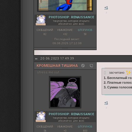
+1
PHOTOSHOP: RENAISSANCE
творчество, которое открыто
абсолютно для всех
СООБЩЕНИЙ:
УВАЖЕНИЕ:
ФЛОРИНОВ:
82
+32
50
Последний визит:
06.08.2026 17:12:08
20.06.2023 17:49:39
КРОМЕШНАЯ ТИШИНА
засчитано
stress me out
1. Бесплатный го
2. Платные голос
3. Сумма голосо
+1
PHOTOSHOP: RENAISSANCE
творчество, которое открыто
абсолютно для всех
СООБЩЕНИЙ:
УВАЖЕНИЕ:
ФЛОРИНОВ:
56
+3
800