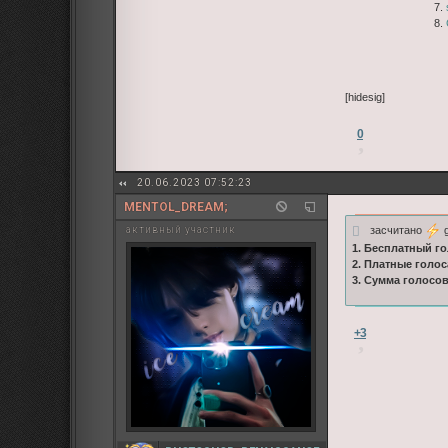
7.
8.
[hidesig]
0
20.06.2023 07:52:23
MENTOL_DREAM;
засчитано
g
активный участник
1. Бесплатный го
2. Платные голос
3. Сумма голосо
+3