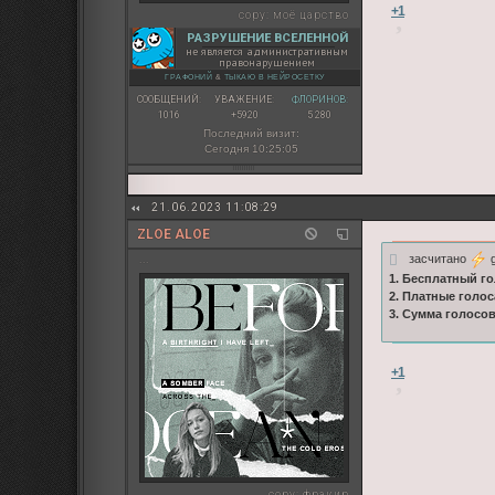
+1
copy:
моё царство
РАЗРУШЕНИЕ ВСЕЛЕННОЙ
не является административным
правонарушением
ГРАФОНИЙ
&
ТЫКАЮ В НЕЙРОСЕТКУ
СООБЩЕНИЙ:
УВАЖЕНИЕ:
ФЛОРИНОВ:
1016
+5920
5 280
Последний визит:
Сегодня 10:25:05
21.06.2023 11:08:29
ZLOE ALOE
засчитано
g
...
1. Бесплатный го
2. Платные голос
3. Сумма голосо
+1
copy:
фракир