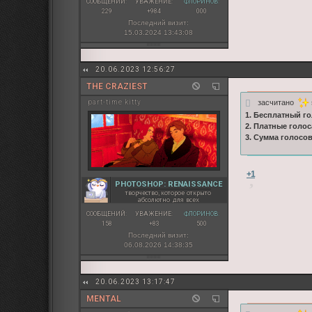
СООБЩЕНИЙ:
УВАЖЕНИЕ:
ФЛОРИНОВ:
229
+984
000
Последний визит:
15.03.2024 13:43:08
20.06.2023 12:56:27
THE CRAZIEST
засчитано
part-time kitty
1. Бесплатный го
2. Платные голос
3. Сумма голосо
+1
PHOTOSHOP: RENAISSANCE
творчество, которое открыто
абсолютно для всех
СООБЩЕНИЙ:
УВАЖЕНИЕ:
ФЛОРИНОВ:
158
+83
500
Последний визит:
06.08.2026 14:38:35
20.06.2023 13:17:47
MENTAL