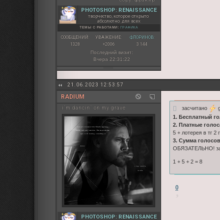
PHOTOSHOP: RENAISSANCE
творчество, которое открыто
абсолютно для всех
ТЕМЫ С РАБОТАМИ:
ГРАФИКА
СООБЩЕНИЙ:
УВАЖЕНИЕ:
ФЛОРИНОВ:
1328
+2006
3 144
Последний визит:
Вчера 22:31:22
21.06.2023 12:53:57
RADIUM
засчитано
g
i`m dancin` on my grave
1. Бесплатный го
2. Платные голос
5 + лотерея в тг 2 
3. Сумма голосо
ОБЯЗАТЕЛЬНО! зап
1 + 5 + 2 = 8
0
PHOTOSHOP: RENAISSANCE