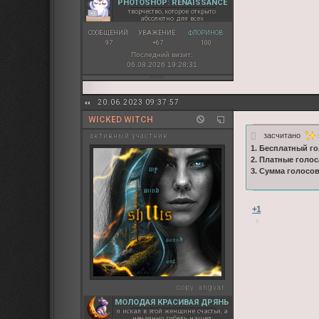
PHOTOSHOP: RENAISSANCE
творчество, которое открыто
абсолютно для всех
СООБЩЕНИЙ:
УВАЖЕНИЕ:
ФЛОРИНОВ:
97
+67
100
Последний визит:
06.08.2026 19:28:31
20.06.2023 09:37:57
WICKED WITCH
засчитано
активный участник
1. Бесплатный го
2. Платные голос
3. Сумма голосо
+1
copy:
angvar
МОЛОДАЯ КРАСИВАЯ ДРЯНЬ
я искал в этой женщине счастья, а
нечаянно гибель нашел