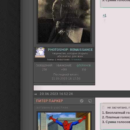
+1
PHOTOSHOP: RENAISSANCE
творчество, которое открыто
абсолютно для всех
ТЕМЫ С РАБОТАМИ:
ГРАФИКА
СООБЩЕНИЙ:
УВАЖЕНИЕ:
ФЛОРИНОВ:
254
+593
310
Последний визит:
21.03.2025 18:12:50
20.06.2023 16:52:24
ПИТЕР ПАРКЕР
не засчитано,
активный участник
1. Бесплатный го
2. Платные голос
3. Сумма голосо