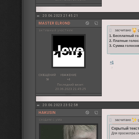
20.06.2023 21:45:21
MASTER ELROND
засчитано
g
активный участник
1. Бесплатный го
2. Платные голос
3. Сумма голосо
+1
СООБЩЕНИЙ:
УВАЖЕНИЕ:
58
+4
Последний визит:
20.06.2023 21:45:25
20.06.2023 23:52:58
HAKUSIN
засчитано
g
сходим с ума
Скрытый текст
Для просмотра ск