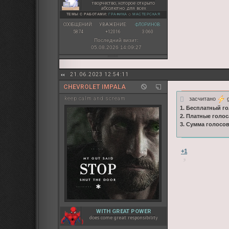
творчество, которое открыто
абсолютно для всех
ТЕМЫ С РАБОТАМИ:
ГРАФИКА
◇
МАСТЕРСКАЯ
СООБЩЕНИЙ:
УВАЖЕНИЕ:
ФЛОРИНОВ:
5874
+12016
3 060
Последний визит:
05.08.2026 14:09:27
21.06.2023 12:54:11
CHEVROLET IMPALA
засчитано
g
keep calm and scream
1. Бесплатный го
2. Платные голос
3. Сумма голосо
+1
WITH GREAT POWER
does come great responsibility