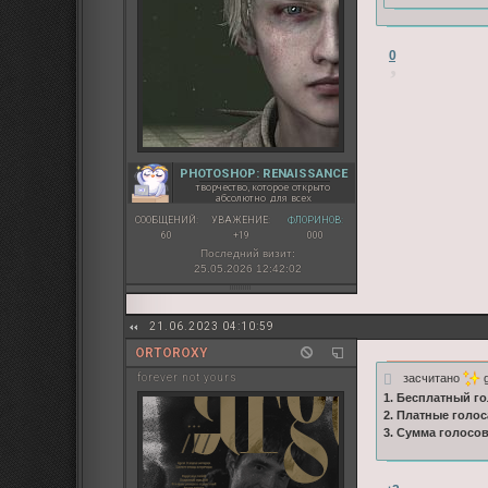
0
PHOTOSHOP: RENAISSANCE
творчество, которое открыто
абсолютно для всех
СООБЩЕНИЙ:
УВАЖЕНИЕ:
ФЛОРИНОВ:
60
+19
000
Последний визит:
25.05.2026 12:42:02
21.06.2023 04:10:59
ORTOROXY
засчитано
g
forever not yours
1. Бесплатный го
2. Платные голос
3. Сумма голосо