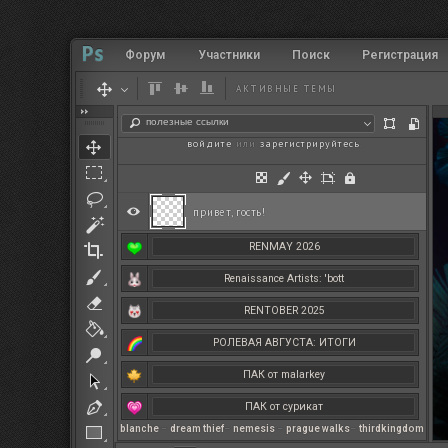
Форум
Участники
Поиск
Регистрация
АКТИВНЫЕ ТЕМЫ
полезные ссылки
войдите
или
зарегистрируйтесь
.
привет, гость!
RENMAY 2026
Renaissance Artists: 'bott
RENTOBER 2025
РОЛЕВАЯ АВГУСТА: ИТОГИ
ПАК от malarkey
ПАК от сурикат
blanche
–
dream thief
–
nemesis
–
prague walks
–
thirdkingdom
РЕНМАЙ