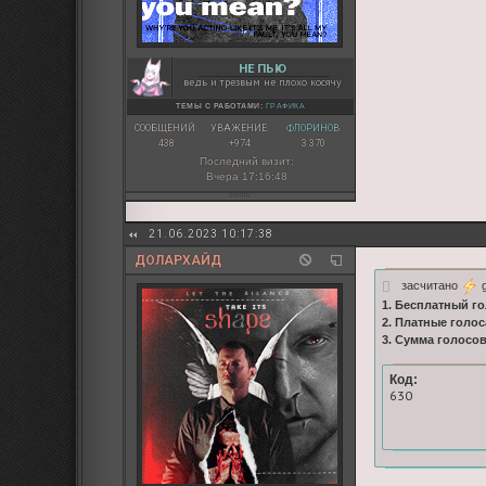
НЕ ПЬЮ
ведь и трезвым не плохо косячу
ТЕМЫ С РАБОТАМИ:
ГРАФИКА
СООБЩЕНИЙ:
УВАЖЕНИЕ:
ФЛОРИНОВ:
438
+974
3 370
Последний визит:
Вчера 17:16:48
21.06.2023 10:17:38
ДОЛАРХАЙД
засчитано
g
1. Бесплатный го
2. Платные голос
3. Сумма голосо
Код:
630