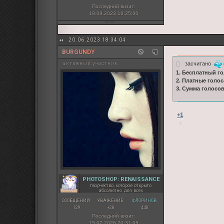
Последний визит:
19.09.2023 16:25:00
20.06.2023 18:34:04
BURGUNDY
засчитано
активный участник
1. Бесплатный го
2. Платные голос
3. Сумма голосо
+1
PHOTOSHOP: RENAISSANCE
творчество, которое открыто
абсолютно для всех
СООБЩЕНИЙ:
УВАЖЕНИЕ:
ФЛОРИНОВ:
129
+28
440
Последний визит:
15.07.2026 20:31:05