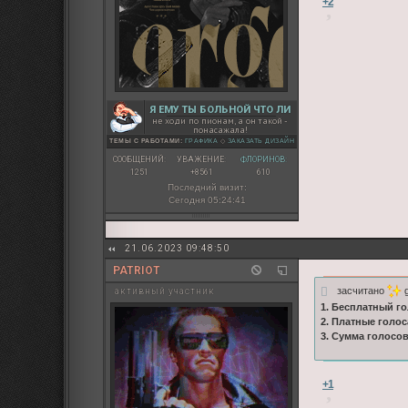
+2
Я ЕМУ ТЫ БОЛЬНОЙ ЧТО ЛИ
не ходи по пионам, а он такой -
понасажала!
ТЕМЫ С РАБОТАМИ:
ГРАФИКА
◇
ЗАКАЗАТЬ ДИЗАЙН
СООБЩЕНИЙ:
УВАЖЕНИЕ:
ФЛОРИНОВ:
1251
+8561
610
Последний визит:
Сегодня 05:24:41
21.06.2023 09:48:50
PATRIOT
засчитано
g
активный участник
1. Бесплатный го
2. Платные голос
3. Сумма голосо
+1