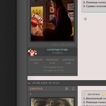
2. Платные голос
3. Сумма голосо
+1
copy:
vndy wvrhol
ЗОЛОТЫЕ РУКИ
из ж@пы
СООБЩЕНИЙ:
УВАЖЕНИЕ:
ФЛОРИНОВ:
2413
+9136
3 430
Последний визит:
Сегодня 11:47:33
20.06.2023 16:19:21
SANGRIA
засчитано
♥
1. Бесплатный го
2. Платные голос
3. Сумма голосо