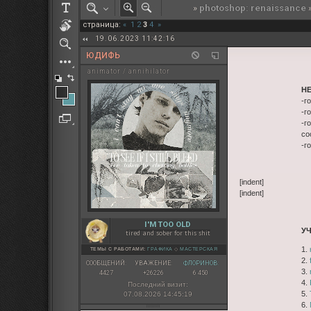
»
photoshop: renaissance
РОЛЕВАЯ МАРТА: ИТОГИ
страница:
«
1
2
3
4
»
ПАК от diem
19.06.2023 11:42:16
ЮДИФЬ
animator / annihilator
Н
-г
-г
-г
со
-г
[indent]
[indent]
I'M TOO OLD
У
tired and sober for this shit
1.
ТЕМЫ С РАБОТАМИ:
ГРАФИКА
◇
МАСТЕРСКАЯ
2.
СООБЩЕНИЙ:
УВАЖЕНИЕ:
ФЛОРИНОВ:
3.
4427
+26226
6 450
4.
Последний визит:
5.
07.08.2026 14:45:19
6.