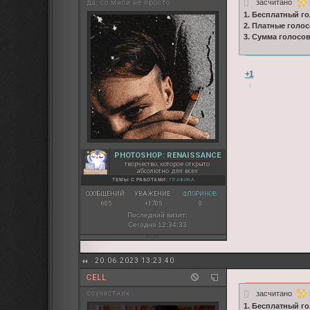
засчитано
да, со мной не просто
1. Бесплатный го
2. Платные голос
3. Сумма голосо
+1
PHOTOSHOP: RENAISSANCE
творчество, которое открыто
абсолютно для всех
ТЕМЫ С РАБОТАМИ:
ГРАФИКА
СООБЩЕНИЙ:
УВАЖЕНИЕ:
ФЛОРИНОВ:
605
+1705
0
Последний визит:
Сегодня 12:34:33
20.06.2023 13:23:40
CELL
засчитано
соучастник
1. Бесплатный го