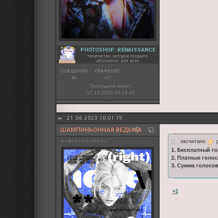
PHOTOSHOP: RENAISSANCE
творчество, которое открыто
абсолютно для всех
СООБЩЕНИЙ:
УВАЖЕНИЕ:
86
+21
Последний визит:
07.12.2023 03:14:42
21.06.2023 10:01:19
ШАМПИНЬОННАЯ ВЕДЬМА
засчитано
g
кофейный алкаш
1. Бесплатный го
2. Платные голос
3. Сумма голосо
+1