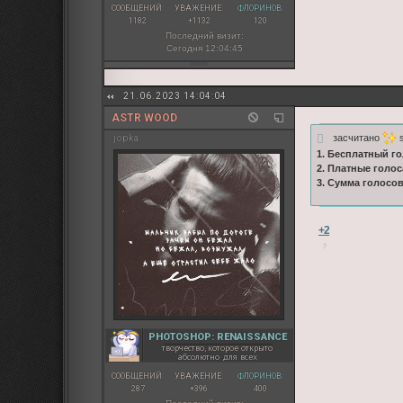
СООБЩЕНИЙ:
УВАЖЕНИЕ:
ФЛОРИНОВ:
1182
+1132
120
Последний визит:
Сегодня 12:04:45
21.06.2023 14:04:04
ASTR WOOD
засчитано
s
jopka
1. Бесплатный го
2. Платные голос
3. Сумма голосо
+2
PHOTOSHOP: RENAISSANCE
творчество, которое открыто
абсолютно для всех
СООБЩЕНИЙ:
УВАЖЕНИЕ:
ФЛОРИНОВ:
287
+396
400