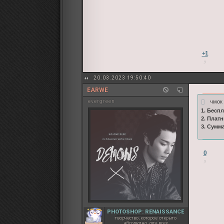
+1
20.03.2023 19:50:40
EARWE
чмо
evergreen
1. Бесп
2. Плат
3. Сумм
0
PHOTOSHOP: RENAISSANCE
творчество, которое открыто
абсолютно для всех