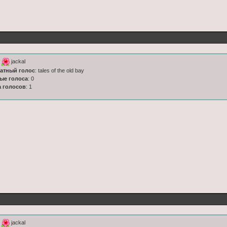
к
jackal
латный голос
: tales of the old bay
ные голоса
: 0
а голосов
: 1
к
jackal