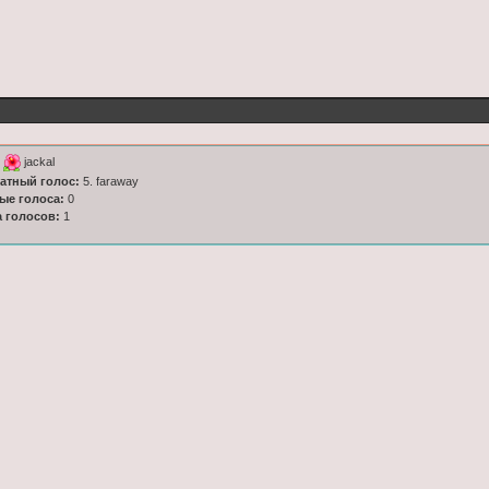
к
jackal
латный голос:
5. faraway
ные голоса:
0
а голосов:
1