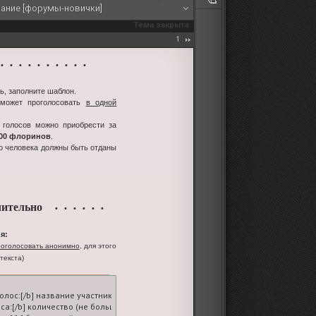
ание [форумы-новички]
Тема закрыта
1
 • • • • • • • • •
ь, заполните шаблон.
 может проголосовать
в одной
 голосов можно приобрести за
100 флоринов
.
го человека должны быть отданы
ительно
• • • • • •
я:
оголосовать анонимно
, для этого
текста)
голос:[/b] название участника-ролевой

оса:[/b] количество (не больше пяти; на вашем счете должно быть достаточное