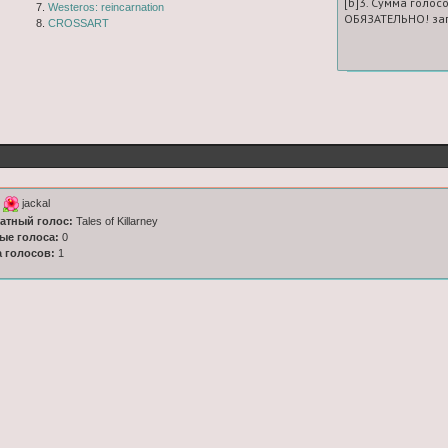
[b]3. Сумма голосо
7.
Westeros: reincarnation
ОБЯЗАТЕЛЬНО! зап
8.
CROSSART
к
jackal
латный голос:
Tales of Killarney
ные голоса:
0
а голосов:
1