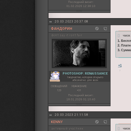
Последний визит:
01.02.2026 12:38:10
20.03.2023 20:37:08
ФАНДОРИН
чмо
don't say it isn't fair
1. Бесп
2. Плат
3. Сумм
+1
PHOTOSHOP: RENAISSANCE
творчество, которое открыто
абсолютно для всех
СООБЩЕНИЙ:
УВАЖЕНИЕ:
120
+31
Последний визит:
18.01.2026 01:10:40
20.03.2023 21:11:58
KENNY
чмо
активный участник