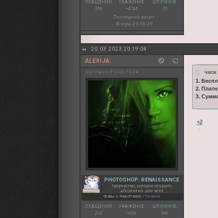
СООБЩЕНИЙ:
УВАЖЕНИЕ:
ФЛОРИНОВ:
559
+4744
55
Последний визит:
Вчера 23:06:39
20.03.2023 20:19:04
ALEXIJA
чмо
активный участник
1. Бесп
2. Плат
3. Сумм
+2
PHOTOSHOP: RENAISSANCE
творчество, которое открыто
абсолютно для всех
ТЕМЫ С РАБОТАМИ:
ГРАФИКА
СООБЩЕНИЙ:
УВАЖЕНИЕ:
ФЛОРИНОВ:
203
+336
000