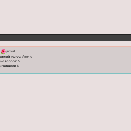
к
jackal
латный голос:
Ameno
ные голоса:
5
а голосов:
6