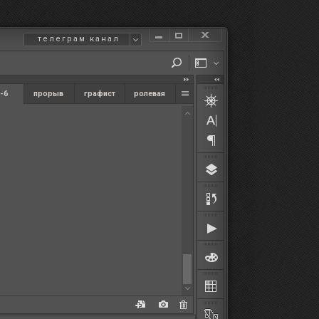
телеграм канал
-6
прорыв
графист
ролевая