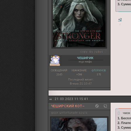
3. Сумм
+2
copy:
by judas ♡
ЧЕШИРИК
мур-мяфк
СООБЩЕНИЙ:
УВАЖЕНИЕ:
ФЛОРИНОВ:
2045
+598
370
Последний визит:
Вчера 21:10:47
21.03.2023 11:15:41
ЧЕШИРСКИЙ КОТ~
чмо
poor unfortunate souls
1. Бесп
2. Плат
3. Сумм