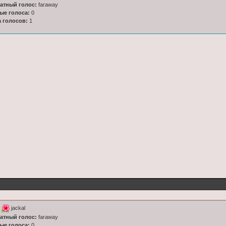
латный голос:
faraway
ные голоса:
0
а голосов:
1
к
jackal
латный голос:
faraway
ные голоса:
0