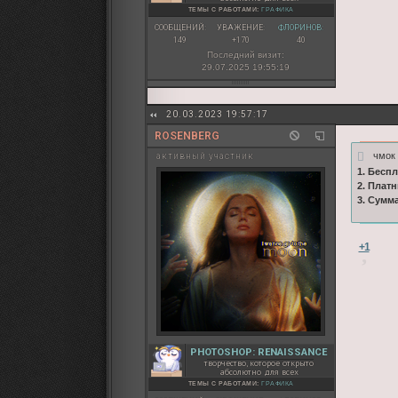
ТЕМЫ С РАБОТАМИ:
ГРАФИКА
СООБЩЕНИЙ:
УВАЖЕНИЕ:
ФЛОРИНОВ:
149
+170
40
Последний визит:
29.07.2025 19:55:19
20.03.2023 19:57:17
ROSENBERG
чмо
активный участник
1. Бесп
2. Плат
3. Сумм
+1
PHOTOSHOP: RENAISSANCE
творчество, которое открыто
абсолютно для всех
ТЕМЫ С РАБОТАМИ:
ГРАФИКА