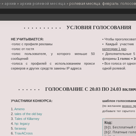
e
»
архив
»
архив ролевой месяца
»
ролевая месяца. февраль: голосов
УСЛОВИЯ ГОЛОСОВАНИЯ
• • • • • • • • • •
•
НЕ УЧИТЫВАЕТСЯ:
• Чтобы проголосоват
-голос с профиля рекламы
• Каждый участник
-голос от гостя
категории 1 раз
.
-голос пользователя, у которого меньше 50
• Дополнительные 5
сообщений
флорины
1 голос = 
-голоса с профилей с использованием прокси
• Все голоса от одно
серверов и других средств замены IP адреса
одной ролевой.
ГОЛОСОВАНИЕ С 20.03 ПО 24.03 включ
• • • • • •
УЧАСТНИКИ КОНКУРСА:
шаблон голосовани
(по желанию
можно пр
1.
Ameno
добавьте тег скрытого 
2.
tales of the old bay
3.
Tales of Killarney
Код:
4.
hp: legacy
[b]1. Бесплатный 
5.
faraway
[b]2. Платные гол
6.
TravACross