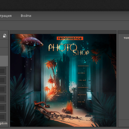
трация
Войти
топ
ngdom