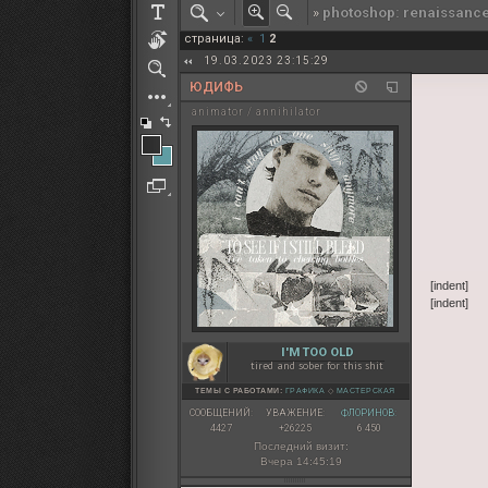
»
photoshop: renaissanc
РОЛЕВАЯ МАРТА: ИТОГИ
страница:
«
1
2
ПАК от diem
19.03.2023 23:15:29
ЮДИФЬ
animator / annihilator
[indent]
[indent]
I'M TOO OLD
tired and sober for this shit
ТЕМЫ С РАБОТАМИ:
ГРАФИКА
◇
МАСТЕРСКАЯ
СООБЩЕНИЙ:
УВАЖЕНИЕ:
ФЛОРИНОВ:
4427
+26225
6 450
Последний визит:
Вчера 14:45:19