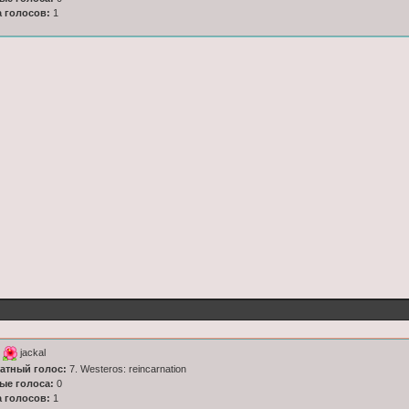
а голосов:
1
к
jackal
латный голос:
7. Westeros: reincarnation
ные голоса:
0
а голосов:
1