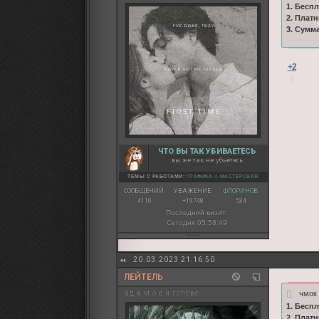
1. Бесп
2. Плат
3. Сумм
+2
ЧТО ВЫ ТАК УБИВАЕТЕСЬ
вы же так не убьётесь
ТЕМЫ С РАБОТАМИ:
ГРАФИКА
◇
МАСТЕРСКАЯ
СООБЩЕНИЙ:
УВАЖЕНИЕ:
ФЛОРИНОВ:
4110
+19748
534
Последний визит:
Сегодня 05:58:49
20.03.2023 21:16:50
ЛЕЙТЕЛЬ
чмо
ад в м о е й голове
1. Бесп
2. Плат