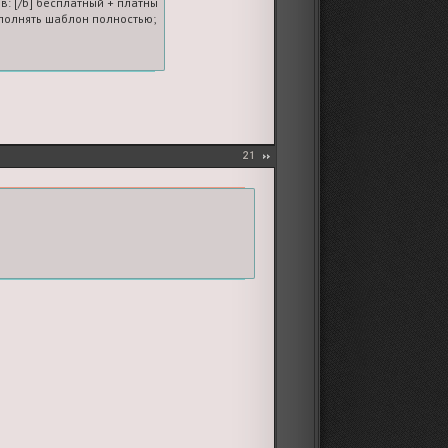
в: [/b] бесплатный + платные

олнять шаблон полностью; если платных голосов нет, ставьте 0
21