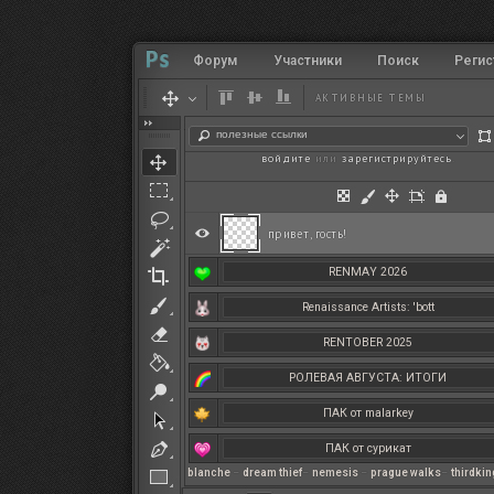
Форум
Участники
Поиск
Регис
АКТИВНЫЕ ТЕМЫ
полезные ссылки
войдите
или
зарегистрируйтесь
.
привет, гость!
RENMAY 2026
Renaissance Artists: 'bott
RENTOBER 2025
РОЛЕВАЯ АВГУСТА: ИТОГИ
ПАК от malarkey
ПАК от сурикат
blanche
–
dream thief
–
nemesis
–
prague walks
–
thirdki
РЕНМАЙ