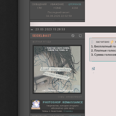
СООБЩЕНИЙ:
УВАЖЕНИЕ:
ФЛОРИНОВ:
1781
+12842
4 234
Последний визит:
04.08.2026 22:02:59
23.03.2023 15:28:53
SEIDELBAST
засчитано
s
волчья ягода
1. Бесплатный го
2. Платные голос
3. Сумма голосо
+2
copy:
некромант
PHOTOSHOP: RENAISSANCE
творчество, которое открыто
абсолютно для всех
ТЕМЫ С РАБОТАМИ:
ГРАФИКА