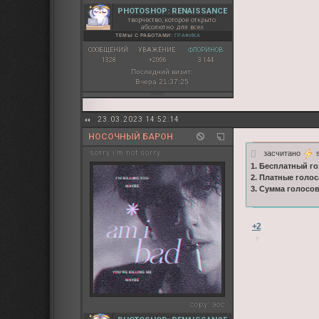
PHOTOSHOP: RENAISSANCE
творчество, которое открыто
абсолютно для всех
ТЕМЫ С РАБОТАМИ:
ГРАФИКА
СООБЩЕНИЙ:
УВАЖЕНИЕ:
ФЛОРИНОВ:
1328
+2006
3 144
Последний визит:
Вчера 21:37:25
23.03.2023 14:52:14
НОСОЧНЫЙ БАРОН
засчитано
s
sorry i'm not sorry
1. Бесплатный го
2. Платные голос
3. Сумма голосо
+2
copy:
эос