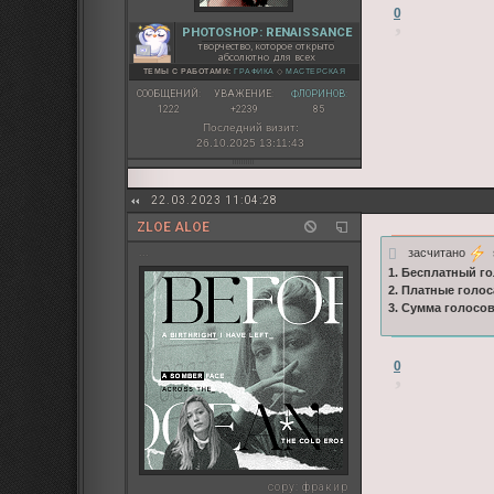
0
PHOTOSHOP: RENAISSANCE
творчество, которое открыто
абсолютно для всех
ТЕМЫ С РАБОТАМИ:
ГРАФИКА
◇
МАСТЕРСКАЯ
СООБЩЕНИЙ:
УВАЖЕНИЕ:
ФЛОРИНОВ:
1222
+2239
85
Последний визит:
26.10.2025 13:11:43
22.03.2023 11:04:28
ZLOE ALOE
засчитано
s
...
1. Бесплатный го
2. Платные голос
3. Сумма голосо
0
copy:
фракир