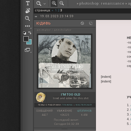
»
photoshop: renaissance
»
а
РОЛЕВАЯ МАРТА: ИТОГИ
страница:
«
1
2
3
ПАК от diem
19.03.2023 23:14:59
ЮДИФЬ
animator / annihilator
Н
-г
-г
-г
со
-г
се
[indent]
[indent]
I'M TOO OLD
У
tired and sober for this shit
1.
ТЕМЫ С РАБОТАМИ:
ГРАФИКА
◇
МАСТЕРСКАЯ
2.
СООБЩЕНИЙ:
УВАЖЕНИЕ:
ФЛОРИНОВ:
3.
4427
+26225
6 450
4.
Последний визит:
5.
Сегодня 04:32:39