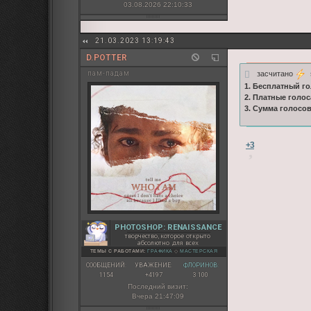
03.08.2026 22:10:33
21.03.2023 13:19:43
D.POTTER
засчитано
s
пам-падам
1. Бесплатный го
2. Платные голос
3. Сумма голосо
+3
PHOTOSHOP: RENAISSANCE
творчество, которое открыто
абсолютно для всех
ТЕМЫ С РАБОТАМИ:
ГРАФИКА
◇
МАСТЕРСКАЯ
СООБЩЕНИЙ:
УВАЖЕНИЕ:
ФЛОРИНОВ:
1154
+4197
3 100
Последний визит:
Вчера 21:47:09