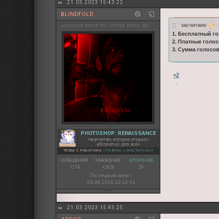
21.03.2023 15:43:22
BLINDFOLD
засчитано
s
успокой меня ты, белая река, да
1. Бесплатный го
2. Платные голос
3. Сумма голосо
+2
PHOTOSHOP: RENAISSANCE
творчество, которое открыто
абсолютно для всех
ТЕМЫ С РАБОТАМИ:
ГРАФИКА
◇
МАСТЕРСКАЯ
СООБЩЕНИЙ:
УВАЖЕНИЕ:
ФЛОРИНОВ:
1274
+2026
20
Последний визит:
03.08.2026 22:14:41
21.03.2023 15:45:25