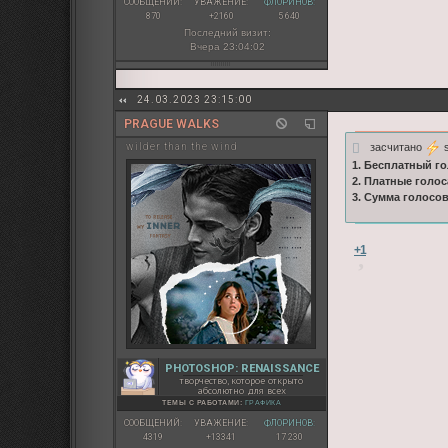
СООБЩЕНИЙ:
УВАЖЕНИЕ:
ФЛОРИНОВ:
870
+2160
5 640
Последний визит:
Вчера 23:04:02
24.03.2023 23:15:00
PRAGUE WALKS
засчитано
s
wilder than the wind
1. Бесплатный го
2. Платные голос
3. Сумма голосо
+1
PHOTOSHOP: RENAISSANCE
творчество, которое открыто
абсолютно для всех
ТЕМЫ С РАБОТАМИ:
ГРАФИКА
СООБЩЕНИЙ:
УВАЖЕНИЕ:
ФЛОРИНОВ:
4319
+13341
17 230