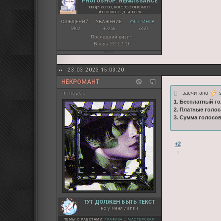
PHOTOSHOP: RENAISSANCE
творчество, которое открыто
абсолютно для всех
СООБЩЕНИЙ:
УВАЖЕНИЕ:
ФЛОРИНОВ:
5902
+7256
5 370
Последний визит:
Вчера 22:12:16
23.03.2023 15:03:20
НЕКРОМАНТ
засчитано
s
minazuki
1. Бесплатный го
2. Платные голос
3. Сумма голосов
+2
ТУТ ДОЛЖЕН БЫТЬ ТЕКСТ
но у меня лапки
ТЕМЫ С РАБОТАМИ:
ГРАФИКА
◇
МАСТЕРСКАЯ