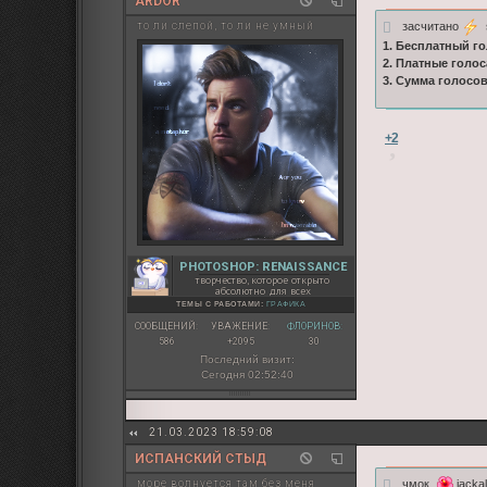
ARDOR
засчитано
s
то ли слепой, то ли не умный
1. Бесплатный го
2. Платные голос
3. Сумма голосо
+2
PHOTOSHOP: RENAISSANCE
творчество, которое открыто
абсолютно для всех
ТЕМЫ С РАБОТАМИ:
ГРАФИКА
СООБЩЕНИЙ:
УВАЖЕНИЕ:
ФЛОРИНОВ:
586
+2095
30
Последний визит:
Сегодня 02:52:40
21.03.2023 18:59:08
ИСПАНСКИЙ СТЫД
чмок
jackal
море волнуется там без меня