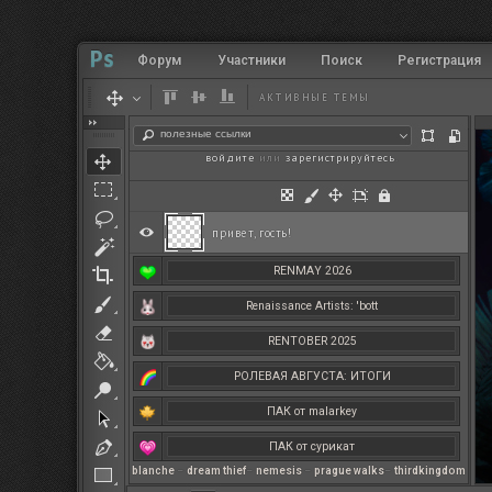
Форум
Участники
Поиск
Регистрация
АКТИВНЫЕ ТЕМЫ
полезные ссылки
войдите
или
зарегистрируйтесь
.
привет, гость!
RENMAY 2026
Renaissance Artists: 'bott
RENTOBER 2025
РОЛЕВАЯ АВГУСТА: ИТОГИ
ПАК от malarkey
ПАК от сурикат
blanche
–
dream thief
–
nemesis
–
prague walks
–
thirdkingdom
РЕНМАЙ