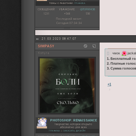
ТЕМЫ С РАБОТАМИ:
ГРАФИКА
СООБЩЕНИЙ:
УВАЖЕНИЕ:
ФЛОРИНОВ:
1231
+544
550
Последний визит:
Сегодня 07:34:34
21.03.2023 08:47:07
SIMPASY
чмок
jackal
бэлуга
1. Бесплатный го
2. Платные голос
3. Сумма голосо
+1
PHOTOSHOP: RENAISSANCE
творчество, которое открыто
абсолютно для всех
ГРАФИКА
◇
ЗАКАЗАТЬ ДИЗАЙН