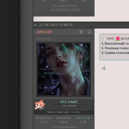
925
+6831
1 590
Последний визит:
03.08.2026 13:05:05
21.03.2023 12:08:53
.ANGVAR
чмок
jackal
янтарная
1. Бесплатный го
2. Платные голос
3. Сумма голосо
+1
КТО ЗНАЕТ,
тот поймёт
ТЕМЫ С РАБОТАМИ:
ГРАФИКА
СООБЩЕНИЙ:
УВАЖЕНИЕ:
ФЛОРИНОВ:
11625
+34262
9 240
Последний визит: