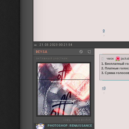
0
21.03.2023 00:21:54
BEYSA
чмок
jackal
активный участник
1. Бесплатный го
2. Платные голос
3. Сумма голосо
+3
copy:
louis pivton
PHOTOSHOP: RENAISSANCE