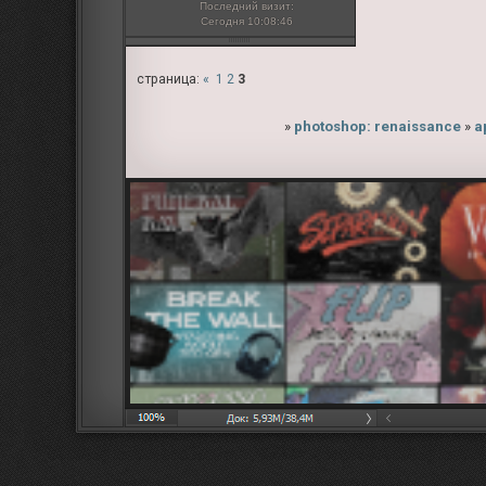
Последний визит:
Сегодня 10:08:46
страница:
«
1
2
3
»
photoshop: renaissance
»
а