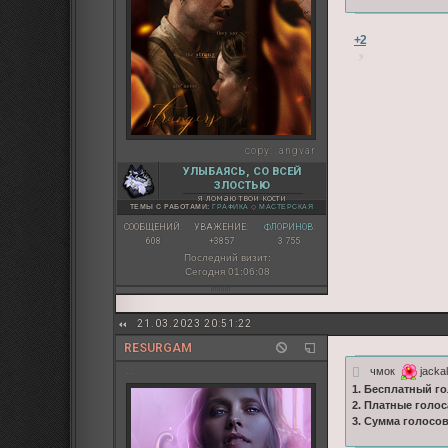
+2
copy:
.angvar
УЛЫБАЯСЬ, СО ВСЕЙ
ЗЛОСТЬЮ
я ломаю твои кости
ТЕМЫ С РАБОТАМИ:
ГРАФИКА
◇
МАСТЕРСКАЯ
СООБЩЕНИЙ:
УВАЖЕНИЕ:
ФЛОРИНОВ:
608
+3857
3 755
Последний визит:
Сегодня 01:06:08
21.03.2023 20:51:22
RESURGAM
чмок
jackal
...
1. Бесплатный го
2. Платные голос
3. Сумма голосо