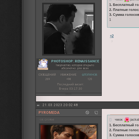
1. Бесплатный го
2. Платные голос
3. Сумма голосов
1
+2
PHOTOSHOP: RENAISSANCE
творчество, которое открыто
абсолютно для всех
СООБЩЕНИЙ:
УВАЖЕНИЕ:
ФЛОРИНОВ:
269
+98
120
Последний визит:
Вчера 03:17:30
21.03.2023 20:02:48
PYROMEDA
чмок
jackal
-in crime
1. Бесплатный го
2. Платные голос
3. Сумма голосо