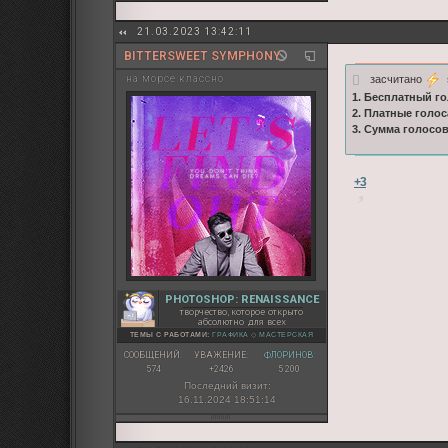
21.03.2023 13:42:11
BITTERSWEET SYMPHONY
засчитано
s
на морсе классно
1. Бесплатный го
2. Платные голос
3. Сумма голосо
+3
PHOTOSHOP: RENAISSANCE
творчество, которое открыто
абсолютно для всех
ТЕМЫ С РАБОТАМИ:
ГРАФИКА
◇
МАСТЕРСКАЯ
СООБЩЕНИЙ:
УВАЖЕНИЕ:
ФЛОРИНОВ:
574
+2426
5 200
Последний визит:
16.11.2024 18:51:14