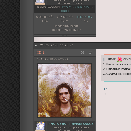
творчество, которое открыто
абсолютно для всех
ТЕМЫ С РАБОТАМИ:
ГРАФИКА
◇
МАСТЕРСКАЯ
◇
ВИДЕО
СООБЩЕНИЙ:
УВАЖЕНИЕ:
ФЛОРИНОВ:
1724
+6756
1 785
Последний визит:
04.08.2026 15:37:07
21.03.2023 00:23:51
COIL
чмок
jackal
активный участник
1. Бесплатный го
2. Платные голос
3. Сумма голосо
+2
PHOTOSHOP: RENAISSANCE
творчество, которое открыто
абсолютно для всех