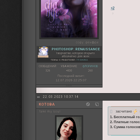
+2
copy:
ренфри
PHOTOSHOP: RENAISSANCE
творчество, которое открыто
абсолютно для всех
ТЕМЫ С РАБОТАМИ:
ГРАФИКА
СООБЩЕНИЙ:
УВАЖЕНИЕ:
ФЛОРИНОВ:
326
+830
260
Последний визит:
12.07.2026 22:25:07
22.03.2023 10:37:14
КОТОВА
засчитано
s
take my soul
1. Бесплатный го
2. Платные голос
3. Сумма голосо