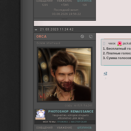
СООБЩЕНИЙ:
УВАЖЕНИЕ:
ФЛОРИНОВ:
1235
+7285
120
Последний визит:
03.08.2026 19:56:22
21.03.2023 11:24:42
ORCA
чмок
jackal
бомж элитный
1. Бесплатный го
2. Платные голос
3. Сумма голосо
+2
copy:
witch hazel
PHOTOSHOP: RENAISSANCE
творчество, которое открыто
абсолютно для всех
МОИ ТЕМЫ:
ГРАФИКА
◇
МАСТЕРСКАЯ
СООБЩЕНИЙ:
УВАЖЕНИЕ:
ФЛОРИНОВ: