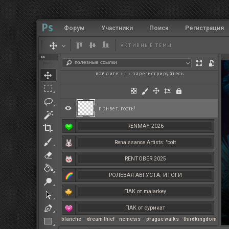
Форум
Участники
Поиск
Регистрация
АКТИВНЫЕ ТЕМЫ
полезные ссылки
войдите
или
зарегистрируйтесь
.
привет, гость!
RENMAY 2026
Renaissance Artists: 'bott
RENTOBER 2025
РОЛЕВАЯ АВГУСТА: ИТОГИ
ПАК от malarkey
ПАК от сурикат
blanche
–
dream thief
–
nemesis
–
prague walks
–
thirdkingdom
РЕНМАЙ