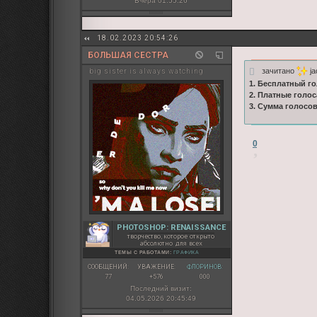
Вчера 01:55:26
18.02.2023 20:54:26
БОЛЬШАЯ СЕСТРА
зачитано
ja
big sister is always watching
1. Бесплатный го
2. Платные голос
3. Сумма голосо
0
PHOTOSHOP: RENAISSANCE
творчество, которое открыто
абсолютно для всех
ТЕМЫ С РАБОТАМИ:
ГРАФИКА
СООБЩЕНИЙ:
УВАЖЕНИЕ:
ФЛОРИНОВ:
77
+576
000
Последний визит:
04.05.2026 20:45:49