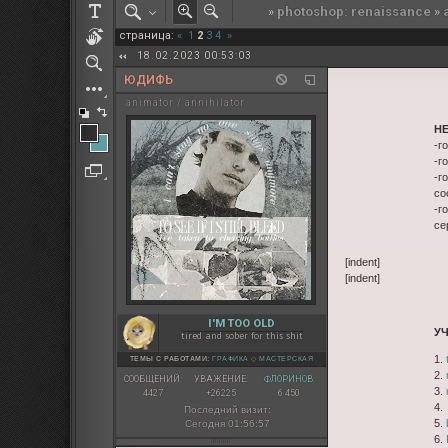
»
photoshop: renaissance
»
РОЛЕВАЯ МАРТА: ИТОГИ
страница:
«
1
2
3
4
»
ПАК от diem
18.02.2023 00:53:03
ЮДИФЬ
animator / annihilator
Н
-г
-г
-г
со
-г
се
[indent]
[indent]
I'M TOO OLD
У
tired and sober for this shit
1.
ТЕМЫ С РАБОТАМИ:
ГРАФИКА
◇
МАСТЕРСКАЯ
2.
СООБЩЕНИЙ:
УВАЖЕНИЕ:
ФЛОРИНОВ:
3.
4427
+26225
6 450
4
Последний визит:
5.
Сегодня 01:56:57
6.