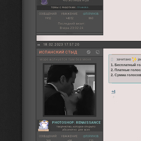
что это лишь игра.
ТЕМЫ С РАБОТАМИ:
ГРАФИКА
СООБЩЕНИЙ:
УВАЖЕНИЕ:
ФЛОРИНОВ:
1952
+4052
860
Последний визит:
Вчера 23:02:24
18.02.2023 17:57:20
ИСПАНСКИЙ СТЫД
зачитано
ja
море волнуется там без меня
1. Бесплатный го
2. Платные голос
2. Сумма голосо
+4
PHOTOSHOP: RENAISSANCE
творчество, которое открыто
абсолютно для всех
СООБЩЕНИЙ:
УВАЖЕНИЕ:
ФЛОРИНОВ:
269
+98
120