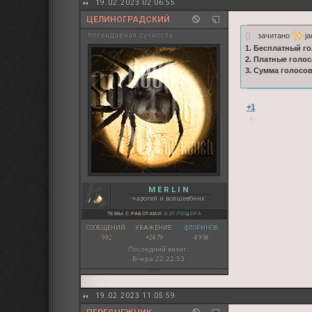
19.02.2023 02:06:55
ЦЕЛИНОГРАДСКИЙ
зачитано
ja
легендарная сучность
1. Бесплатный го
2. Платные голос
3. Сумма голосо
+1
M E R L I N
чарогей и волшеебник
ТЕМЫ С РАБОТАМИ:
БЭТ-ПЕЩЕРА
СООБЩЕНИЙ:
УВАЖЕНИЕ:
ФЛОРИНОВ:
992
+2879
4 958
Последний визит:
Вчера 22:22:53
19.02.2023 11:05:59