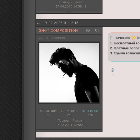
Последний визит:
17.06.2026 19:58:43
19.02.2023 01:12:18
SHOT COMPOSITION
зачитано
ja
до неприличия
1. Бесплатный го
2. Платные голос
3. Сумма голосо
0
СООБЩЕНИЙ:
УВАЖЕНИЕ:
ФЛОРИНОВ:
527
+23
640
Последний визит:
07.12.2024 13:55:32