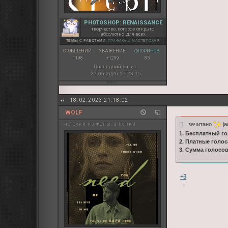
PHOTOSHOP: RENAISSANCE
творчество, которое открыто
абсолютно для всех
ТЕМЫ С РАБОТАМИ:
ГРАФИКА
◇
МАСТЕРСКАЯ
СООБЩЕНИЙ:
УВАЖЕНИЕ:
ФЛОРИНОВ:
1198
+1299
85
Последний визит:
27.06.2026 17:28:15
18.02.2023 21:18:02
.WOLF
зачитано
ja
не руки из жопы, а лапки
1. Бесплатный го
2. Платные голос
3. Сумма голосо
+3