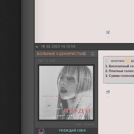
+2
18.02.2023 16:13:50
БОЛЬНЫЕ СЦЕНАРИСТЫ
зачитано
ja
где-то там
1. Бесплатный го
2. Платные голос
3. Сумма голосо
+4
copy:
zayatz
УБЕЖДАЙ СЕБЯ