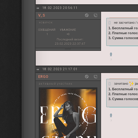
18.02.2023 20:56:11
V_S
не засчитано / 
новичок
1. Бесплатный го
СООБЩЕНИЙ:
УВАЖЕНИЕ:
2. Платные голос
1
+0
3. Сумма голосо
Последний визит:
23.02.2023 22:37:47
0
18.02.2023 21:17:01
ERGO
зачитано
ja
активный участник
1. Бесплатный го
2. Платные голос
3. Сумма голосо
0