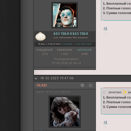
1. Бесплатный го
2. Платные голос
3. Сумма голосо
+1
БЕЗ ТЕБЯ Я БЕЗ ТЕБЯ
как пельмень без мазика
ТЕМЫ С РАБОТАМИ:
ГРАФИКА
◇
МАСТЕРСКАЯ
СООБЩЕНИЙ:
УВАЖЕНИЕ:
ФЛОРИНОВ:
1275
+7247
4 090
Последний визит:
07.05.2026 22:34:14
18.02.2023 19:47:06
SKAÐI
зачитано
ja
bane of his existence
1. Бесплатный го
2. Платные голос
3. Сумма голосо
+1