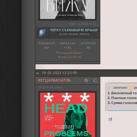
copy:
долархайд
ЧЕРЕЗ СЪЕХАВШУЮ КРЫШУ
лучше видны звезды
СООБЩЕНИЙ:
УВАЖЕНИЕ:
ФЛОРИНОВ:
660
+1563
480
Последний визит:
Вчера 22:55:46
19.02.2023 12:20:09
КЕТЦАЛЬКОАТЛЬ
зачитано
ja
майский змей
1. Бесплатный го
2. Платные голос
3. Сумма голосо
+4