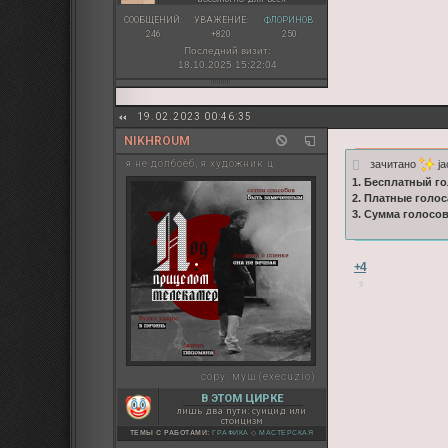
СООБЩЕНИЙ:
УВАЖЕНИЕ:
ФЛОРИНОВ:
246
+820
250
Последний визит:
18.10.2025 15:22:04
19.02.2023 00:46:35
NIKHROUM
зачитано
ja
я не долбоёб, я художник ц.
1. Бесплатный го
2. Платные голос
3. Сумма голосов
+4
copy:
муш (execuzio)
В ЭТОМ ЦИРКЕ
лишь два пути: суицид или
стоицизм
ТЕМЫ С РАБОТАМИ:
ГРАФИКА
◇
МАСТЕРСКАЯ