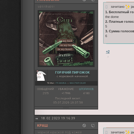
зачитано
ja
upsidupsi
1. Бесплатный го
the dome
2. Платные голос
5
3. Сумма голосов
6
+2
ГОРЯЧИЙ ПИРОЖОК
с морковной начинкой
ТЕМЫ:
ГРАФИКА
◇
МАСТЕРСКАЯ
СООБЩЕНИЙ:
УВАЖЕНИЕ:
ФЛОРИНОВ:
2573
+17996
4 180
Последний визит:
05.07.2026 16:37:58
18.02.2023 19:16:39
КРАШ
зачитано
ja
черной краской под кожей