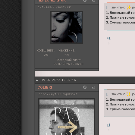
ПЕРЕСНЕЖНИК
зачитано
ja
активный участник
1. Бесплатный го
2. Платные голос
3. Сумма голосо
+1
СООБЩЕНИЙ:
УВАЖЕНИЕ:
203
+16
Последний визит:
29.07.2026 19:06:43
19.02.2023 12:02:36
COLIBRI
зачитано
ja
.опрокинутый горизонт
1. Бесплатный го
2. Платные голос
3. Сумма голосо
+1