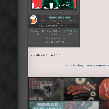
copy:
j u d a s
ПЕРНАТИЙ ЗМІЙ
мене виженуть з пекла за мат та
бухло
ТЕМЫ С РАБОТАМИ:
ГРАФИКА
СООБЩЕНИЙ:
УВАЖЕНИЕ:
ФЛОРИНОВ:
902
+6503
380
Последний визит:
Вчера 18:40:25
страница:
«
1
2
3
4
»
»
photoshop: renaissance
»