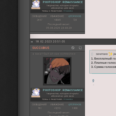
PHOTOSHOP: RENAISSANCE
творчество, которое открыто
абсолютно для всех
ТЕМЫ С РАБОТАМИ:
ГРАФИКА
СООБЩЕНИЙ:
УВАЖЕНИЕ:
ФЛОРИНОВ:
2657
+4045
720
Последний визит:
05.08.2026 18:48:29
18.02.2023 20:51:05
SUCCUBUS
зачитано
ja
а закат был ал как коленочки
1. Бесплатный го
2. Платные голос
3. Сумма голосо
0
PHOTOSHOP: RENAISSANCE
творчество, которое открыто
абсолютно для всех
ТЕМЫ С РАБОТАМИ:
ГРАФИКА
СООБЩЕНИЙ:
УВАЖЕНИЕ:
ФЛОРИНОВ:
761
+5213
1 800
Последний визит: