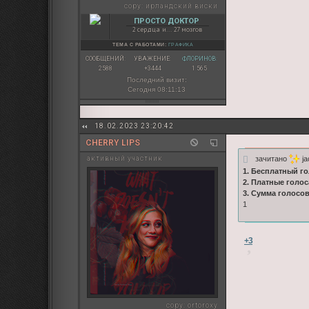
copy:
ирландский виски
ПРОСТО ДОКТОР
2 сердца и... 27 мозгов
ТЕМА С РАБОТАМИ:
ГРАФИКА
СООБЩЕНИЙ:
УВАЖЕНИЕ:
ФЛОРИНОВ:
2588
+3444
1 565
Последний визит:
Сегодня 08:11:13
18.02.2023 23:20:42
CHERRY LIPS
зачитано
ja
активный участник
1. Бесплатный го
2. Платные голос
3. Сумма голосов
1
+3
copy:
ortoroxy