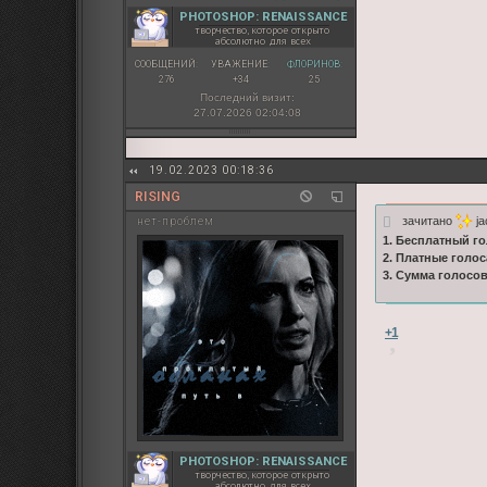
PHOTOSHOP: RENAISSANCE
творчество, которое открыто
абсолютно для всех
СООБЩЕНИЙ:
УВАЖЕНИЕ:
ФЛОРИНОВ:
276
+34
25
Последний визит:
27.07.2026 02:04:08
19.02.2023 00:18:36
RISING
зачитано
ja
нет-проблем
1. Бесплатный го
2. Платные голос
3. Сумма голосо
+1
PHOTOSHOP: RENAISSANCE
творчество, которое открыто
абсолютно для всех