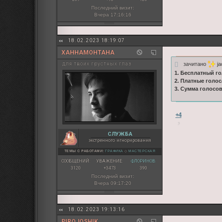
Последний визит:
Вчера 17:16:16
18.02.2023 18:19:07
ХАННАМОНТАНА
зачитано
ja
для твоих грустных глаз
1. Бесплатный го
2. Платные голос
3. Сумма голосо
+4
СЛУЖБА
экстренного игнорирования
ТЕМЫ С РАБОТАМИ:
ГРАФИКА
◇
МАСТЕРСКАЯ
СООБЩЕНИЙ:
УВАЖЕНИЕ:
ФЛОРИНОВ:
3120
+3473
390
Последний визит:
Вчера 09:17:20
18.02.2023 19:13:16
PIROJOSHIK