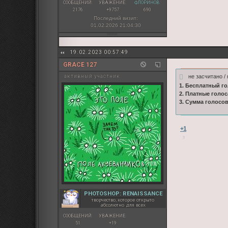
СООБЩЕНИЙ:
УВАЖЕНИЕ:
ФЛОРИНОВ:
2176
+9757
690
Последний визит:
01.02.2026 21:04:30
19.02.2023 00:57:49
GRACE 127
не засчитано / 
активный участник
1. Бесплатный го
2. Платные голос
3. Сумма голосо
+1
PHOTOSHOP: RENAISSANCE
творчество, которое открыто
абсолютно для всех
СООБЩЕНИЙ:
УВАЖЕНИЕ:
51
+19