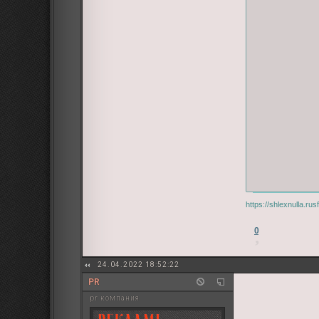
https://shlexnulla.ru
0
24.04.2022 18:52:22
PR
pr компания