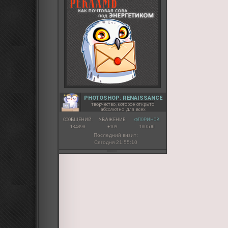
PHOTOSHOP: RENAISSANCE
творчество, которое открыто
абсолютно для всех
СООБЩЕНИЙ:
УВАЖЕНИЕ:
ФЛОРИНОВ:
134393
+109
100500
Последний визит:
Сегодня 21:55:10