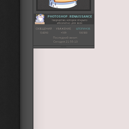
PHOTOSHOP: RENAISSANCE
творчество, которое открыто
абсолютно для всех
СООБЩЕНИЙ:
УВАЖЕНИЕ:
ФЛОРИНОВ:
134393
+109
100500
Последний визит:
Сегодня 21:55:10