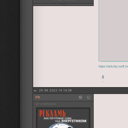
https://arkcity.rusf
0
24.04.2022 14:16:04
PR
pr компания