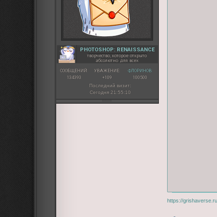
PHOTOSHOP: RENAISSANCE
творчество, которое открыто
абсолютно для всех
СООБЩЕНИЙ:
УВАЖЕНИЕ:
ФЛОРИНОВ:
134393
+109
100500
Последний визит:
Сегодня 21:55:10
https://grishaverse.