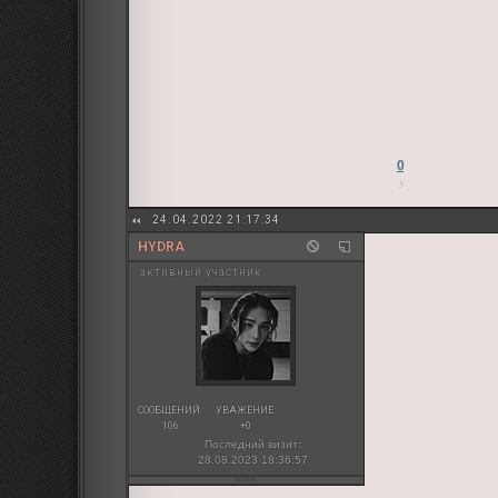
0
24.04.2022 21:17:34
HYDRA
активный участник
СООБЩЕНИЙ:
УВАЖЕНИЕ:
106
+0
Последний визит:
28.08.2023 18:36:57