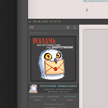
http://seasonofstor
0
24.04.2022 14:10:15
PR
pr компания
PHOTOSHOP: RENAISSANCE
творчество, которое открыто
абсолютно для всех
СООБЩЕНИЙ:
УВАЖЕНИЕ:
ФЛОРИНОВ:
134393
+109
100500
Последний визит:
Сегодня 21:55:10