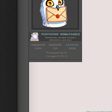
PHOTOSHOP: RENAISSANCE
творчество, которое открыто
абсолютно для всех
СООБЩЕНИЙ:
УВАЖЕНИЕ:
ФЛОРИНОВ:
134393
+109
100500
Последний визит:
Сегодня 21:55:10
https://somethingold