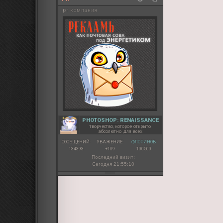
pr компания
PHOTOSHOP: RENAISSANCE
творчество, которое открыто
абсолютно для всех
СООБЩЕНИЙ:
УВАЖЕНИЕ:
ФЛОРИНОВ:
134393
+109
100500
Последний визит:
Сегодня 21:55:10