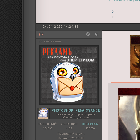
0
24.04.2022 14:25:35
PR
pr компания
PHOTOSHOP: RENAISSANCE
творчество, которое открыто
абсолютно для всех
СООБЩЕНИЙ:
УВАЖЕНИЕ:
ФЛОРИНОВ:
134393
+109
100500
Последний визит:
Сегодня 21:55:10