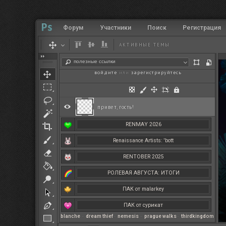
Форум
Участники
Поиск
Регистрация
АКТИВНЫЕ ТЕМЫ
полезные ссылки
войдите
или
зарегистрируйтесь
.
привет, гость!
RENMAY 2026
Renaissance Artists: 'bott
RENTOBER 2025
РОЛЕВАЯ АВГУСТА: ИТОГИ
ПАК от malarkey
ПАК от сурикат
blanche
–
dream thief
–
nemesis
–
prague walks
–
thirdkingdom
РЕНМАЙ