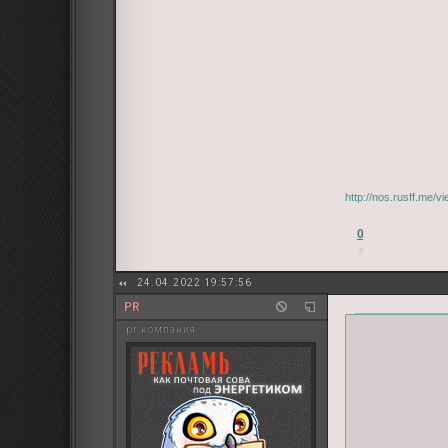
http://nos.rusff.me/
0
24.04.2022 19:57:56
PR
pr компания