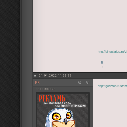
http://singularius.r
0
24.04.2022 14:52:33
PR
http://godmon.rusff
pr компания