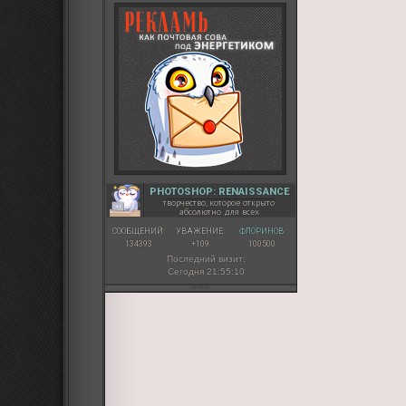
PHOTOSHOP: RENAISSANCE
творчество, которое открыто
абсолютно для всех
СООБЩЕНИЙ:
УВАЖЕНИЕ:
ФЛОРИНОВ:
134393
+109
100500
Последний визит:
Сегодня 21:55:10