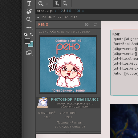
РОЛЕВАЯ МАРТА: ИТОГИ
страница:
«
1
2
3
4
5
…
101
»
ПАК от diem
23.04.2022 14:17:17
RENO
всех люблю. на лс не отвечаю
Код:
[quote][align=
[font=Book An
[align=center][
[align=center
[url=http://the
[url=https://ro
[url=https://no
PHOTOSHOP: RENAISSANCE
творчество, которое открыто
абсолютно для всех
СООБЩЕНИЙ:
УВАЖЕНИЕ:
1485
+7381
Последний визит:
12.07.2026 09:41:05