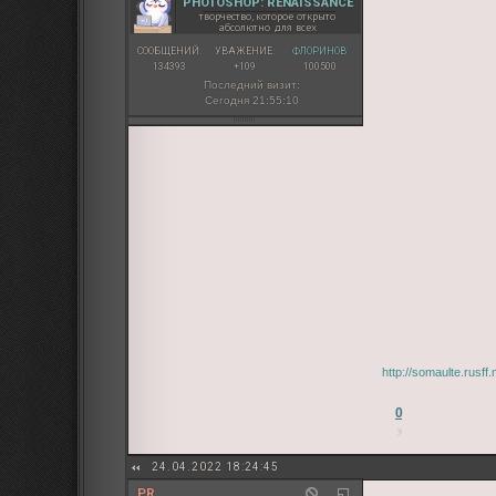
PHOTOSHOP: RENAISSANCE
творчество, которое открыто
абсолютно для всех
СООБЩЕНИЙ:
УВАЖЕНИЕ:
ФЛОРИНОВ:
134393
+109
100500
Последний визит:
Сегодня 21:55:10
http://somaulte.rusf
0
24.04.2022 18:24:45
PR