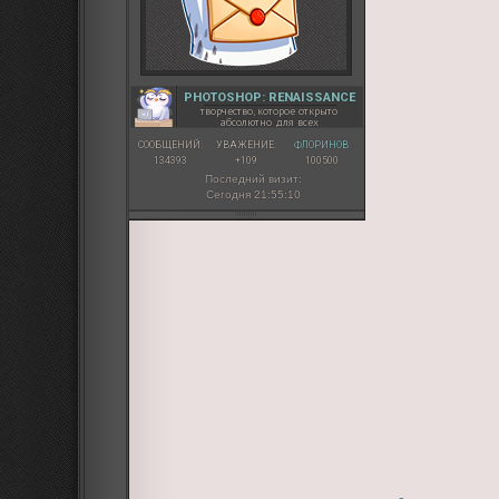
PHOTOSHOP: RENAISSANCE
творчество, которое открыто
абсолютно для всех
СООБЩЕНИЙ:
УВАЖЕНИЕ:
ФЛОРИНОВ:
134393
+109
100500
Последний визит:
Сегодня 21:55:10