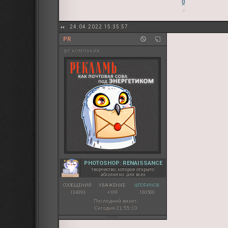
0
24.04.2022 15:35:57
PR
pr компания
PHOTOSHOP: RENAISSANCE
творчество, которое открыто
абсолютно для всех
СООБЩЕНИЙ:
УВАЖЕНИЕ:
ФЛОРИНОВ:
134393
+109
100500
Последний визит:
Сегодня 21:55:10