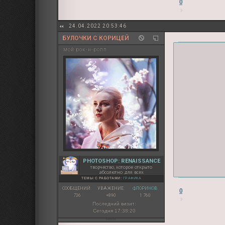
0
24.04.2022 20:53:46
БУЛОЧКИ С КОРИЦЕЙ
мой рок-н-ролл
PHOTOSHOP: RENAISSANCE
творчество, которое открыто
абсолютно для всех
ТЕМЫ С РАБОТАМИ:
ГРАФИКА
СООБЩЕНИЙ:
УВАЖЕНИЕ:
ФЛОРИНОВ:
0
736
+890
1 760
Последний визит:
Сегодня 17:38:20