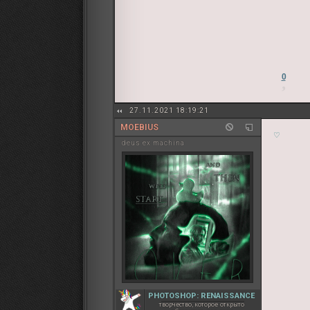
0
27.11.2021 18:19:21
MOEBIUS
♡
deus ex machina
PHOTOSHOP: RENAISSANCE
творчество, которое открыто