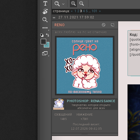
РОЛЕВАЯ МАРТА: ИТОГИ
страница:
«
1
2
3
4
5
…
101
»
ПАК от diem
27.11.2021 17:59:02
RENO
всех люблю. на лс не отвечаю
Код:
[quot
[font
[align
PHOTOSHOP: RENAISSANCE
творчество, которое открыто
абсолютно для всех
СООБЩЕНИЙ:
УВАЖЕНИЕ:
1485
+7381
Последний визит:
12.07.2026 09:41:05