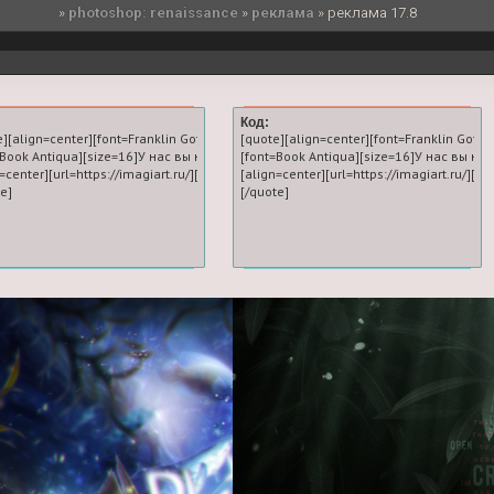
»
photoshop: renaissance
»
реклама
»
реклама 17.8
Код:
e][align=center][font=Franklin Gothic Medium][size=20][url=https://imagiart.ru/]Л
[quote][align=center][font=Franklin Gothi
=Book Antiqua][size=16]У нас вы научитесь делать первоклассную графику для 
[font=Book Antiqua][size=16]У нас вы н
=center][url=https://imagiart.ru/][img]https://forumstatic.ru/files/0019/f9/d4/36870
[align=center][url=https://imagiart.ru/][im