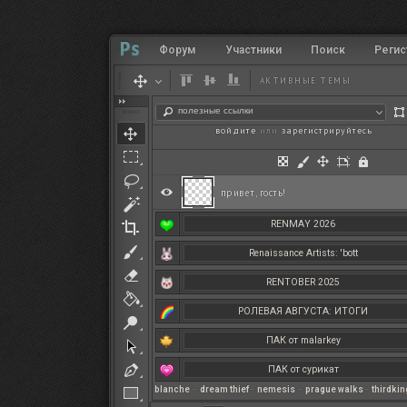
Форум
Участники
Поиск
Регис
АКТИВНЫЕ ТЕМЫ
полезные ссылки
войдите
или
зарегистрируйтесь
.
привет, гость!
RENMAY 2026
Renaissance Artists: 'bott
RENTOBER 2025
РОЛЕВАЯ АВГУСТА: ИТОГИ
ПАК от malarkey
ПАК от сурикат
blanche
–
dream thief
–
nemesis
–
prague walks
–
thirdki
РЕНМАЙ