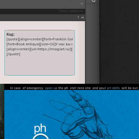
Тема закрыта
1
Код:
учшая школа Photoshop на просторах форумов.[/url][/size][/font]

c Medium][size=20][url=https://imagiart.ru/]Лучшая школа Photoshop на просторах 
[quote][align=center][font=Franklin Gothic Medium][size=20][url=https://imag
форумов, создавать и верстать дизайны, обрабатывать фото и работать с аним
аучитесь делать первоклассную графику для форумов, создавать и верстать диз
[font=Book Antiqua][size=16]У нас вы научитесь делать первоклассную гра
.png[/img][/url][/align]

g]https://i.imgur.com/vOifWWA.png[/img][/url][/align]

[align=center][url=https://imagiart.ru/][img]https://forumstatic.ru/files/0019/f