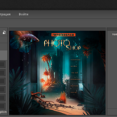
трация
Войти
топ
ngdom