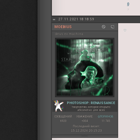
0
27.11.2021 18:18:59
MOEBIUS
♡
deus ex machina
PHOTOSHOP: RENAISSANCE
творчество, которое открыто
абсолютно для всех
СООБЩЕНИЙ:
УВАЖЕНИЕ:
ФЛОРИНОВ:
6920
+304
11 745
Последний визит:
15.12.2024 20:15:23