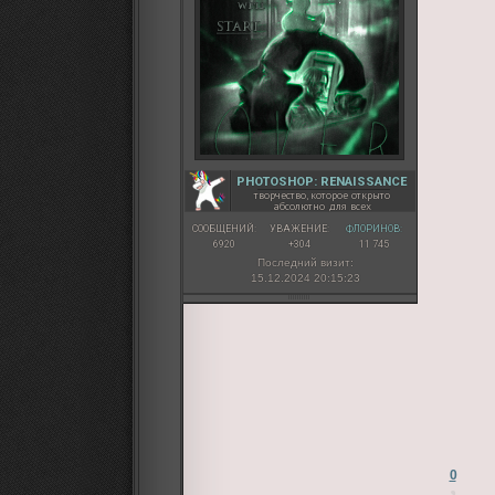
PHOTOSHOP: RENAISSANCE
творчество, которое открыто
абсолютно для всех
СООБЩЕНИЙ:
УВАЖЕНИЕ:
ФЛОРИНОВ:
6920
+304
11 745
Последний визит:
15.12.2024 20:15:23
0