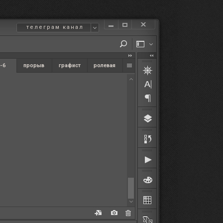
телеграм канал
-6
прорыв
графист
ролевая