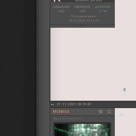
абсолютно для всех
СООБЩЕНИЙ:
УВАЖЕНИЕ:
ФЛОРИНОВ:
6920
+304
11 745
Последний визит:
15.12.2024 20:15:23
0
27.11.2021 18:19:47
MOEBIUS
♡
deus ex machina