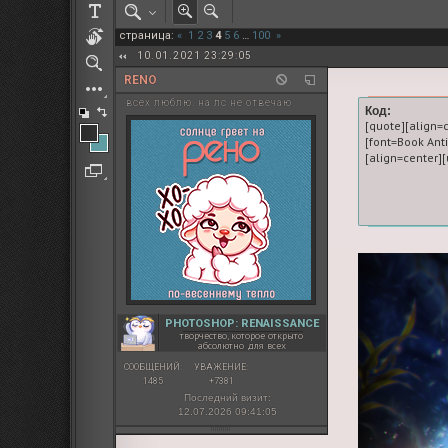
РОЛЕВАЯ МАРТА: ИТОГИ
страница:
«
1
2
3
4
5
6
…
100
»
ПАК от diem
10.01.2021 23:29:05
RENO
всех люблю. на лс не отвечаю
Код:
[quote][align=
[font=Book An
PHOTOSHOP: RENAISSANCE
творчество, которое открыто
абсолютно для всех
СООБЩЕНИЙ:
УВАЖЕНИЕ:
1485
+7381
Последний визит:
12.07.2026 09:41:05