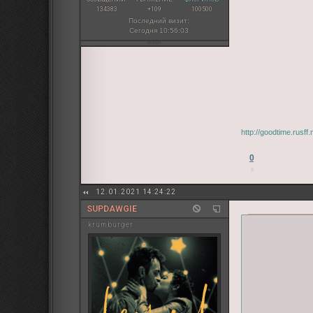
134383
+109
100500
Последний визит:
Сегодня 10:56:03
http://goodtime.rusf
0
12.01.2021 14:24:22
SUPDAWGIE
krumburger