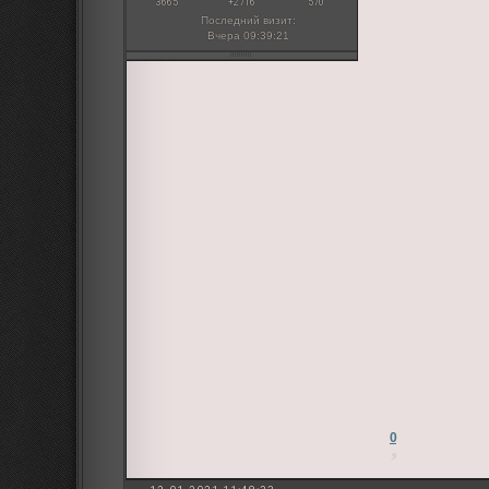
3665
+2716
570
Последний визит:
Вчера 09:39:21
0