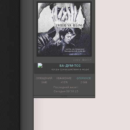
copy:
фрост
БА-ДУМ-ТСС
когда сумасшествие в моде
СООБЩЕНИЙ:
УВАЖЕНИЕ:
ФЛОРИНОВ:
3440
+1576
2 044
Последний визит:
Сегодня 09:58:15