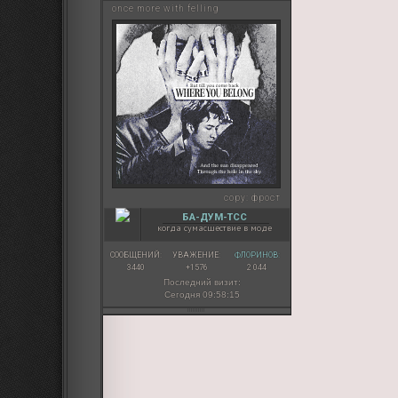
once more with felling
copy:
фрост
БА-ДУМ-ТСС
когда сумасшествие в моде
СООБЩЕНИЙ:
УВАЖЕНИЕ:
ФЛОРИНОВ:
3440
+1576
2 044
Последний визит:
Сегодня 09:58:15