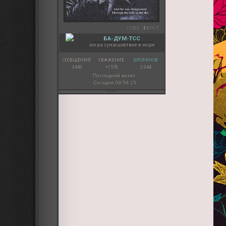
copy:
фрост
БА-ДУМ-ТСС
когда сумасшествие в моде
СООБЩЕНИЙ:
УВАЖЕНИЕ:
ФЛОРИНОВ:
3440
+1576
2 044
Последний визит:
Сегодня 09:58:15