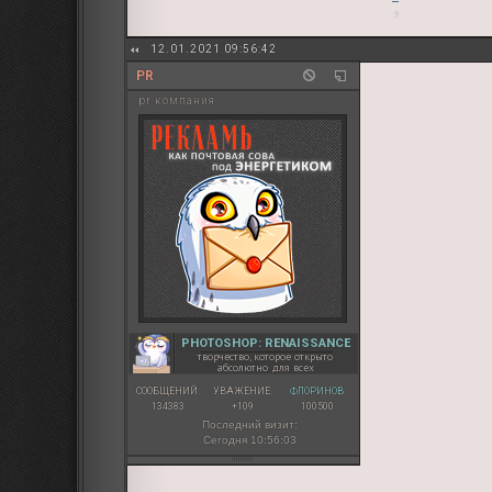
12.01.2021 09:56:42
PR
pr компания
PHOTOSHOP: RENAISSANCE
творчество, которое открыто
абсолютно для всех
СООБЩЕНИЙ:
УВАЖЕНИЕ:
ФЛОРИНОВ:
134383
+109
100500
Последний визит:
Сегодня 10:56:03