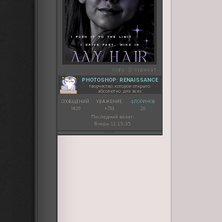
copy:
@ сурикат
PHOTOSHOP: RENAISSANCE
творчество, которое открыто
абсолютно для всех
СООБЩЕНИЙ:
УВАЖЕНИЕ:
ФЛОРИНОВ:
1620
+733
20
Последний визит:
Вчера 11:15:35