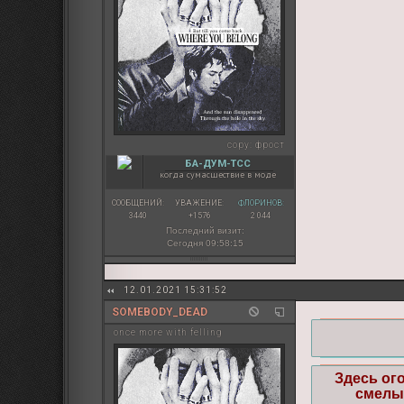
copy:
фрост
БА-ДУМ-ТСС
когда сумасшествие в моде
СООБЩЕНИЙ:
УВАЖЕНИЕ:
ФЛОРИНОВ:
3440
+1576
2 044
Последний визит:
Сегодня 09:58:15
12.01.2021 15:31:52
SOMEBODY_DEAD
once more with felling
Здесь ог
смелы