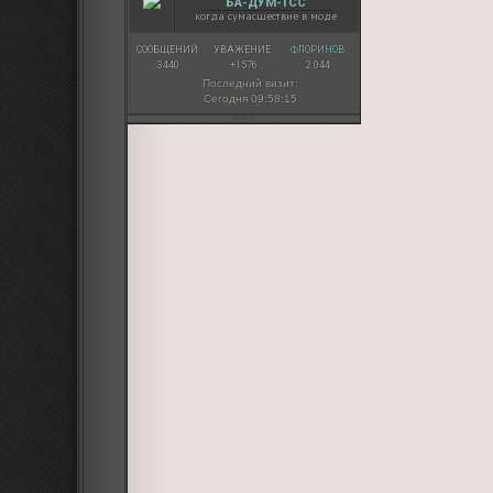
БА-ДУМ-ТСС
когда сумасшествие в моде
СООБЩЕНИЙ:
УВАЖЕНИЕ:
ФЛОРИНОВ:
3440
+1576
2 044
Последний визит:
Сегодня 09:58:15