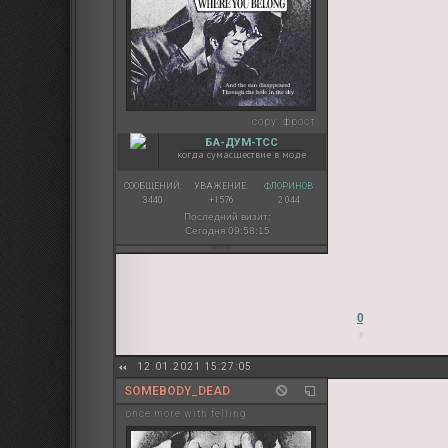
copy:
фрост
БА-ДУМ-ТСС
когда сумасшествие в моде
СООБЩЕНИЙ:
УВАЖЕНИЕ:
ФЛОРИНОВ:
3440
+1576
2 044
Последний визит:
Сегодня 09:58:15
0
12.01.2021 15:27:05
SOMEBODY_DEAD
once more with felling