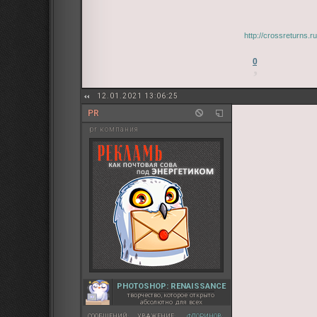
http://crossreturns.
0
12.01.2021 13:06:25
PR
pr компания
PHOTOSHOP: RENAISSANCE
творчество, которое открыто
абсолютно для всех
СООБЩЕНИЙ:
УВАЖЕНИЕ:
ФЛОРИНОВ: