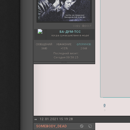
copy:
фрост
БА-ДУМ-ТСС
когда сумасшествие в моде
СООБЩЕНИЙ:
УВАЖЕНИЕ:
ФЛОРИНОВ:
3440
+1576
2 044
Последний визит:
Сегодня 09:58:15
0
12.01.2021 15:19:28
SOMEBODY_DEAD