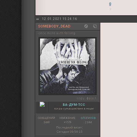
0
12.01.2021 15:24:16
SOMEBODY_DEAD
once more with felling
copy:
фрост
БА-ДУМ-ТСС
когда сумасшествие в моде
СООБЩЕНИЙ:
УВАЖЕНИЕ:
ФЛОРИНОВ:
3440
+1576
2 044
Последний визит:
Сегодня 09:58:15