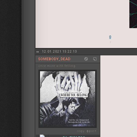
0
12.01.2021 15:22:13
SOMEBODY_DEAD
once more with felling
copy:
фрост