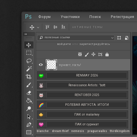
Форум
Участники
Поиск
Регистрация
АКТИВНЫЕ ТЕМЫ
полезные ссылки
войдите
или
зарегистрируйтесь
.
привет, гость!
RENMAY 2026
Renaissance Artists: 'bott
RENTOBER 2025
РОЛЕВАЯ АВГУСТА: ИТОГИ
ПАК от malarkey
ПАК от сурикат
blanche
–
dream thief
–
nemesis
–
prague walks
–
thirdkingdom
РЕНМАЙ