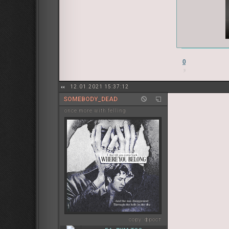
0
12.01.2021 15:37:12
SOMEBODY_DEAD
once more with felling
copy:
фрост