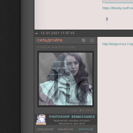
https://bloody.rusff
0
12.01.2021 11:07:35
СИЛЬДРОЙРА
http://kingscross.f-
и небом нам был океан
copy:
феномен
PHOTOSHOP: RENAISSANCE
творчество, которое открыто
абсолютно для всех
СООБЩЕНИЙ:
УВАЖЕНИЕ:
ФЛОРИНОВ: