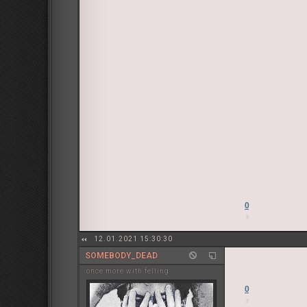
0
12.01.2021 15:30:30
SOMEBODY_DEAD
once more with felling
0