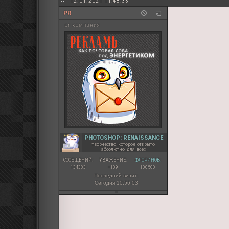
12.01.2021 11:48:33
PR
pr компания
PHOTOSHOP: RENAISSANCE
творчество, которое открыто
абсолютно для всех
СООБЩЕНИЙ:
УВАЖЕНИЕ:
ФЛОРИНОВ:
134383
+109
100500
Последний визит:
Сегодня 10:56:03