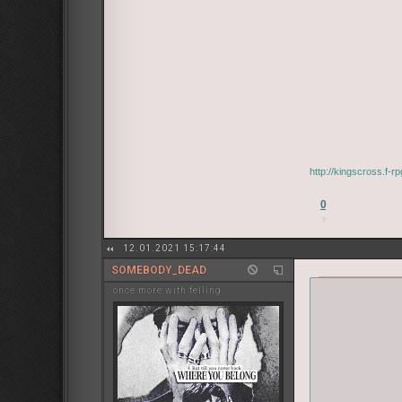
http://kingscross.f-
0
12.01.2021 15:17:44
SOMEBODY_DEAD
once more with felling