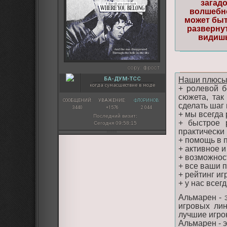
загад
волшебно
может быт
развернут
видишь
copy:
фрост
БА-ДУМ-ТСС
Наши плюсы
когда сумасшествие в моде
+ ролевой б
сюжета, так
СООБЩЕНИЙ:
УВАЖЕНИЕ:
ФЛОРИНОВ:
сделать шаг
3440
+1576
2 044
+ мы всегда
Последний визит:
+ быстрое 
Сегодня 09:58:15
практически 
+ помощь в 
+ активное 
+ возможнос
+ все ваши 
+ рейтинг и
+ у нас все
Альмарен - 
игровых лин
лучшие игрок
Альмарен - э