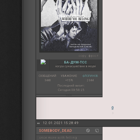
copy:
фрост
БА-ДУМ-ТСС
когда сумасшествие в моде
СООБЩЕНИЙ:
УВАЖЕНИЕ:
ФЛОРИНОВ:
3440
+1576
2 044
Последний визит:
Сегодня 09:58:15
0
12.01.2021 15:28:49
SOMEBODY_DEAD
once more with felling