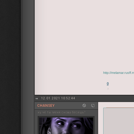
http://melamar.rusff
0
12.01.2021 10:52:44
CHANSEY
ну чё ты меня снова бесишь?