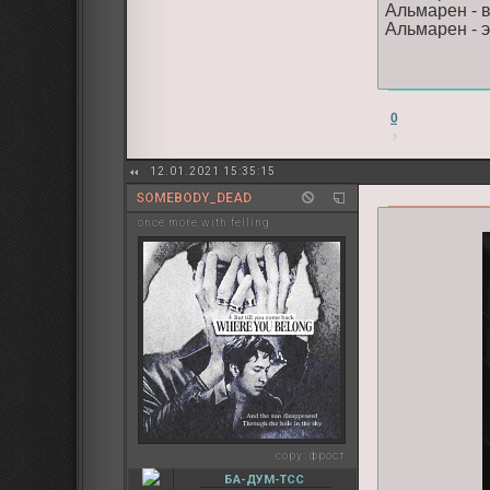
Альмарен - 
Альмарен - э
0
12.01.2021 15:35:15
SOMEBODY_DEAD
once more with felling
copy:
фрост
БА-ДУМ-ТСС