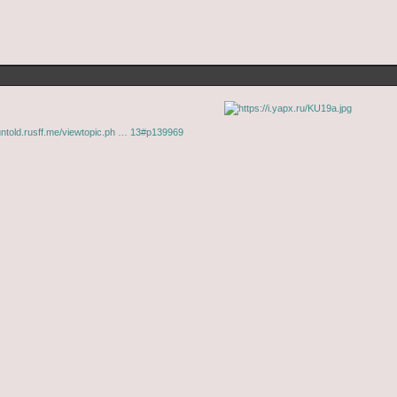
tuntold.rusff.me/viewtopic.ph … 13#p139969