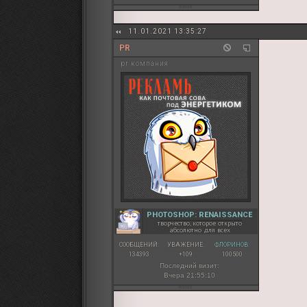
11.01.2021 13:35:27
PR
pr компания
PHOTOSHOP: RENAISSANCE
творчество, которое открыто
абсолютно для всех
СООБЩЕНИЙ:
УВАЖЕНИЕ:
ФЛОРИНОВ:
134393
+109
100500
Последний визит:
Вчера 21:55:10