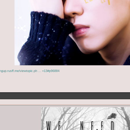
elingup.rusff.me/viewtopic.ph … =13#p96884