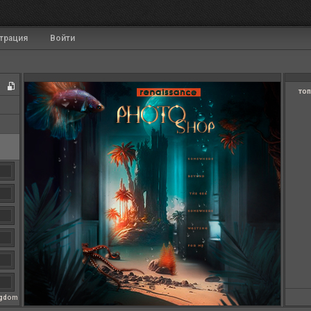
трация
Войти
топ
ngdom