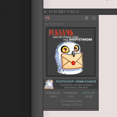
11.01.2021 11:32:12
PR
pr компания
PHOTOSHOP: RENAISSANCE
творчество, которое открыто
абсолютно для всех
СООБЩЕНИЙ:
УВАЖЕНИЕ:
ФЛОРИНОВ:
134393
+109
100500
Последний визит:
Вчера 21:55:10