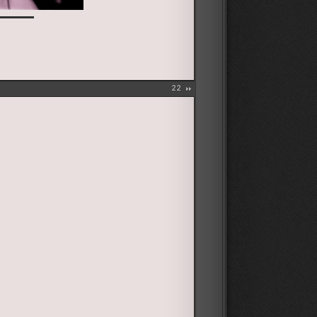
▬▬▬▬▬
22