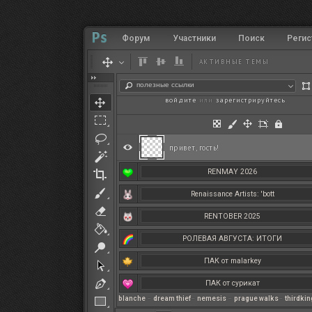
Форум
Участники
Поиск
Регис
АКТИВНЫЕ ТЕМЫ
полезные ссылки
войдите
или
зарегистрируйтесь
.
привет, гость!
RENMAY 2026
Renaissance Artists: 'bott
RENTOBER 2025
РОЛЕВАЯ АВГУСТА: ИТОГИ
ПАК от malarkey
ПАК от сурикат
blanche
–
dream thief
–
nemesis
–
prague walks
–
thirdki
РЕНМАЙ