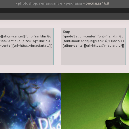
»
photoshop: renaissance
»
реклама
»
реклама 16.8
Код:
e][align=center][font=Franklin Gothic Medium][size=20][url=https://imagiart.ru/]Л
[quote][align=center][font=Franklin Gothi
=Book Antiqua][size=16]У нас вы научитесь делать первоклассную графику для 
[font=Book Antiqua][size=16]У нас вы н