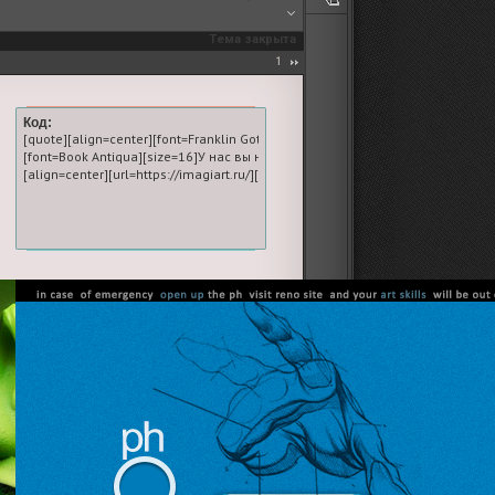
Тема закрыта
1
Код:
учшая школа Photoshop на просторах форумов.[/url][/size][/font]

c Medium][size=20][url=https://imagiart.ru/]Лучшая школа Photoshop на просторах 
[quote][align=center][font=Franklin Gothic Medium][size=20][url=https://imag
форумов, создавать и верстать дизайны, обрабатывать фото и работать с аним
аучитесь делать первоклассную графику для форумов, создавать и верстать диз
[font=Book Antiqua][size=16]У нас вы научитесь делать первоклассную гра