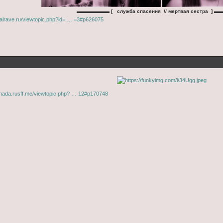
▬▬▬▬▬▬
▬
[ служба спасения // мертвая сестра ]
eralrave.ru/viewtopic.php?id= … =3#p626075
anada.rusff.me/viewtopic.php? … 12#p170748