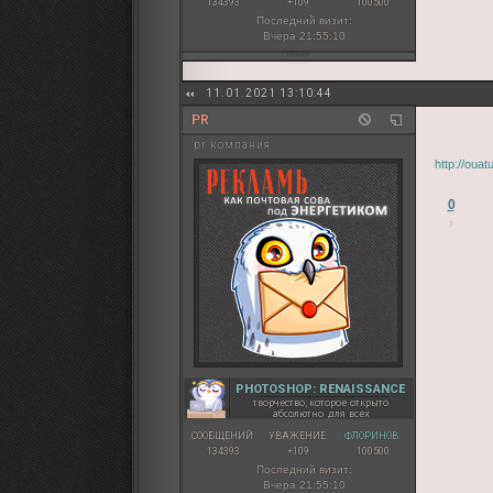
134393
+109
100500
Последний визит:
Вчера 21:55:10
11.01.2021 13:10:44
PR
pr компания
http://oua
0
PHOTOSHOP: RENAISSANCE
творчество, которое открыто
абсолютно для всех
СООБЩЕНИЙ:
УВАЖЕНИЕ:
ФЛОРИНОВ:
134393
+109
100500
Последний визит:
Вчера 21:55:10