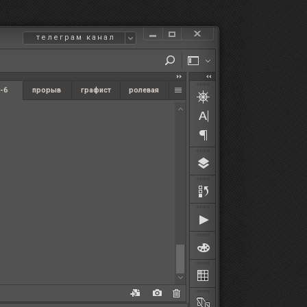
телеграм канал
-6
прорыв
графист
ролевая