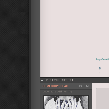
http://lev
0
11.01.2021 13:56:34
SOMEBODY_DEAD
once more with felling