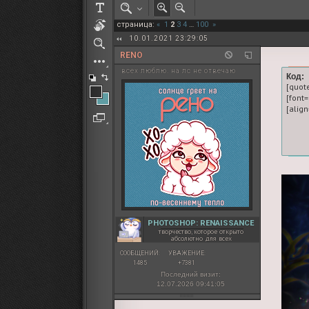
РОЛЕВАЯ МАРТА: ИТОГИ
страница:
«
1
2
3
4
…
100
»
ПАК от diem
10.01.2021 23:29:05
RENO
всех люблю. на лс не отвечаю
Код:
[quot
[font
PHOTOSHOP: RENAISSANCE
творчество, которое открыто
абсолютно для всех
СООБЩЕНИЙ:
УВАЖЕНИЕ:
1485
+7381
Последний визит:
12.07.2026 09:41:05