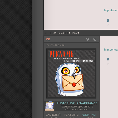
http://fun
0
11.01.2021 13:10:03
PR
pr компания
http://ohc
0
PHOTOSHOP: RENAISSANCE
творчество, которое открыто
абсолютно для всех
СООБЩЕНИЙ:
УВАЖЕНИЕ:
ФЛОРИНОВ: