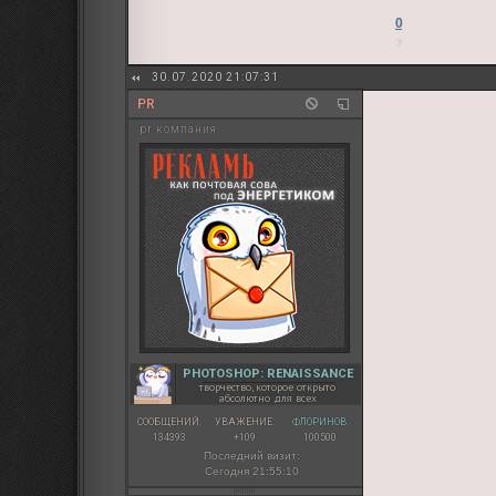
0
30.07.2020 21:07:31
PR
pr компания
PHOTOSHOP: RENAISSANCE
творчество, которое открыто
абсолютно для всех
СООБЩЕНИЙ:
УВАЖЕНИЕ:
ФЛОРИНОВ:
134393
+109
100500
Последний визит:
Сегодня 21:55:10