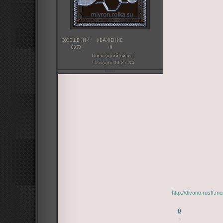
СООБЩЕНИЙ:
УВАЖЕНИЕ:
8370
+9
Последний визит:
Сегодня 00:27:34
http://divano.rusff.
0