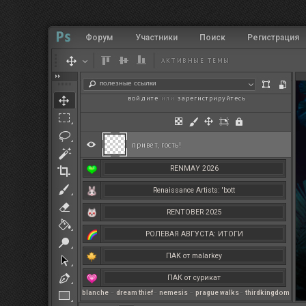
Форум
Участники
Поиск
Регистрация
АКТИВНЫЕ ТЕМЫ
полезные ссылки
войдите
или
зарегистрируйтесь
.
привет, гость!
RENMAY 2026
Renaissance Artists: 'bott
RENTOBER 2025
РОЛЕВАЯ АВГУСТА: ИТОГИ
ПАК от malarkey
ПАК от сурикат
blanche
–
dream thief
–
nemesis
–
prague walks
–
thirdkingdom
РЕНМАЙ