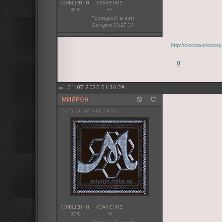
СООБЩЕНИЙ:
УВАЖЕНИЕ:
8370
+9
Последний визит:
Сегодня 00:27:34
http://clockworkstor
0
31.07.2020 01:36:39
МИЙРОН
активный участник
СООБЩЕНИЙ:
УВАЖЕНИЕ:
8370
+9