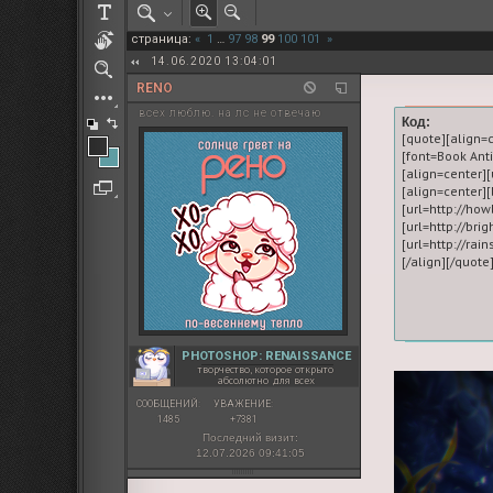
РОЛЕВАЯ МАРТА: ИТОГИ
страница:
«
1
…
97
98
99
100
101
»
ПАК от diem
14.06.2020 13:04:01
RENO
всех люблю. на лс не отвечаю
Код:
[quote][align=
[font=Book An
[align=center][
[align=center
[url=http://ho
[url=http://br
[url=http://rai
PHOTOSHOP: RENAISSANCE
творчество, которое открыто
абсолютно для всех
СООБЩЕНИЙ:
УВАЖЕНИЕ:
1485
+7381
Последний визит:
12.07.2026 09:41:05