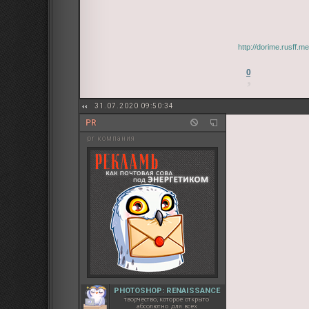
http://dorime.rusff.
0
31.07.2020 09:50:34
PR
pr компания
PHOTOSHOP: RENAISSANCE
творчество, которое открыто
абсолютно для всех