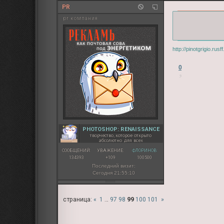
PR
pr компания
http://pinotgrigio.ru
0
PHOTOSHOP: RENAISSANCE
творчество, которое открыто
абсолютно для всех
СООБЩЕНИЙ:
УВАЖЕНИЕ:
ФЛОРИНОВ:
134393
+109
100500
Последний визит:
Сегодня 21:55:10
страница:
«
1
…
97
98
99
100
101
»