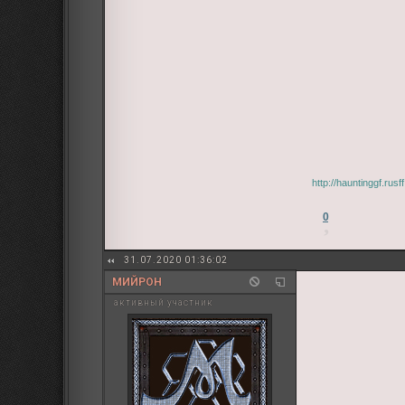
http://hauntinggf.ru
0
31.07.2020 01:36:02
МИЙРОН
активный участник