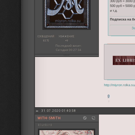
300 руб = 3000 
500 руб = 5000 
и т.д.
Подписка на б
З
СООБЩЕНИЙ:
УВАЖЕНИЕ:
8370
+9
Последний визит:
Сегодня 00:27:34
http://miyron.rolka.
0
31.07.2020 01:40:58
WITH-SMITH
bluebird