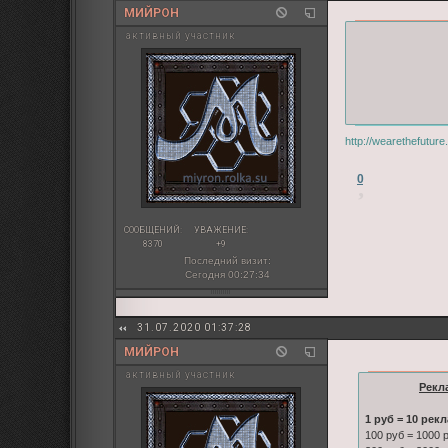
МИЙРОН
активный участник
http://wearethefutur
0
СООБЩЕНИЙ:
УВАЖЕНИЕ:
8370
+9
Последний визит:
Сегодня 00:27:34
31.07.2020 01:37:28
МИЙРОН
активный участник
Рекл
1 руб = 10 рек
100 руб = 1000 