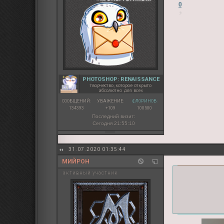
0
PHOTOSHOP: RENAISSANCE
творчество, которое открыто
абсолютно для всех
СООБЩЕНИЙ:
УВАЖЕНИЕ:
ФЛОРИНОВ:
134393
+109
100500
Последний визит:
Сегодня 21:55:10
31.07.2020 01:35:44
МИЙРОН
активный участник