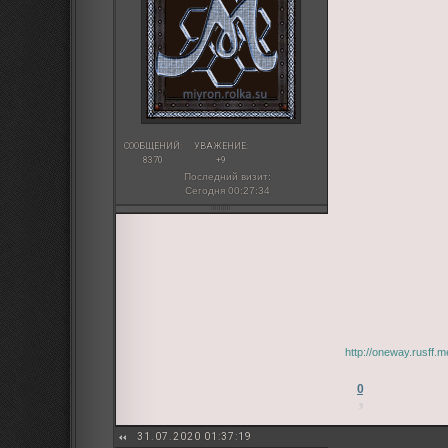
СООБЩЕНИЙ:
УВАЖЕНИЕ:
8370
+9
Последний визит:
Сегодня 00:27:34
http://oneway.rusff.
0
31.07.2020 01:37:19