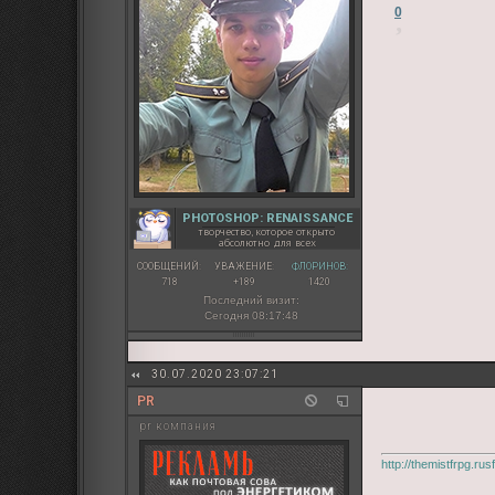
0
PHOTOSHOP: RENAISSANCE
творчество, которое открыто
абсолютно для всех
СООБЩЕНИЙ:
УВАЖЕНИЕ:
ФЛОРИНОВ:
718
+189
1420
Последний визит:
Сегодня 08:17:48
30.07.2020 23:07:21
PR
pr компания
http://themistfrpg.r