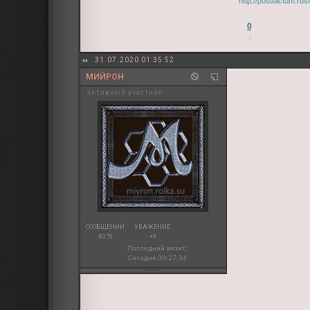
http://postfactum.ru
0
31.07.2020 01:35:52
МИЙРОН
активный участник
СООБЩЕНИЙ:
УВАЖЕНИЕ:
8370
+9
Последний визит:
Сегодня 00:27:34