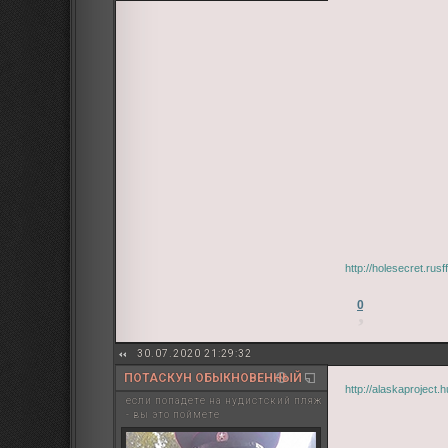
http://holesecret.ru
0
30.07.2020 21:29:32
ПОТАСКУН ОБЫКНОВЕННЫЙ
http://alaskaproject.
если попадете на нудистский пляж
- вы это поймете