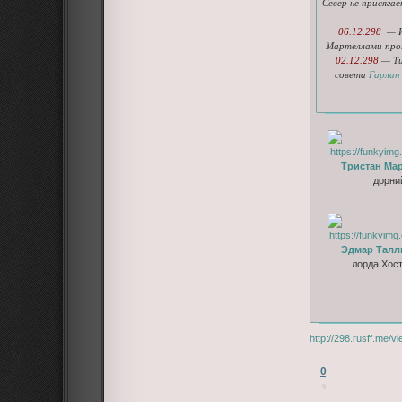
Север не присяга
06.12.298
— Из
Мартеллами про
02.12.298
— Ти
совета
Гарлан
Тристан Ма
дорни
Эдмар Талл
лорда Хос
http://298.rusff.me/
0