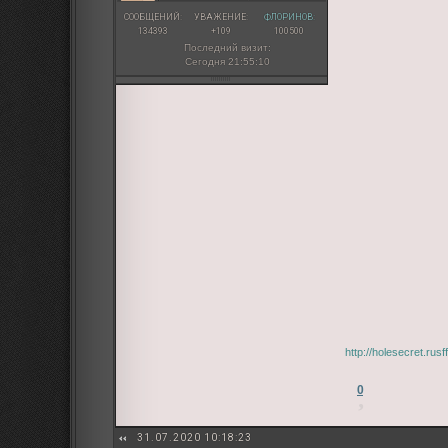
СООБЩЕНИЙ:
УВАЖЕНИЕ:
ФЛОРИНОВ:
134393
+109
100500
Последний визит:
Сегодня 21:55:10
http://holesecret.ru
0
31.07.2020 10:18:23