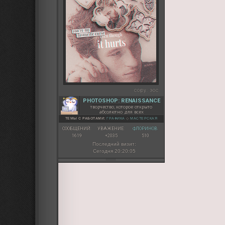
copy:
эос
PHOTOSHOP: RENAISSANCE
творчество, которое открыто
абсолютно для всех
ТЕМЫ С РАБОТАМИ:
ГРАФИКА
◇
МАСТЕРСКАЯ
СООБЩЕНИЙ:
УВАЖЕНИЕ:
ФЛОРИНОВ:
1619
+2035
510
Последний визит:
Сегодня 20:20:05