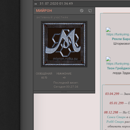
31.07.2020 01:36:49
МИЙРОН
активный участник
Ренли Бар
Штормовог
Теон Грейджо
лорда Эдда
СООБЩЕНИЙ:
УВАЖЕНИЕ:
8370
+9
Последний визит:
Сегодня 00:27:34
03.04.299
— Зна
05.01.299
— П
08.12.298
— На Се
Санса Старк
в 
Робб Старк
рас
обвинить коро