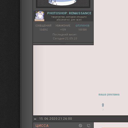
PHOTOSHOP: RENAISSANCE
творчество, которое открыто
абсолютно для всех
СООБЩЕНИЙ:
УВАЖЕНИЕ:
ФЛОРИНОВ:
134392
+109
100500
Последний визит:
Сегодня 21:05:10
ваша реклама
0
15.06.2020 21:26:00
ЦИССА