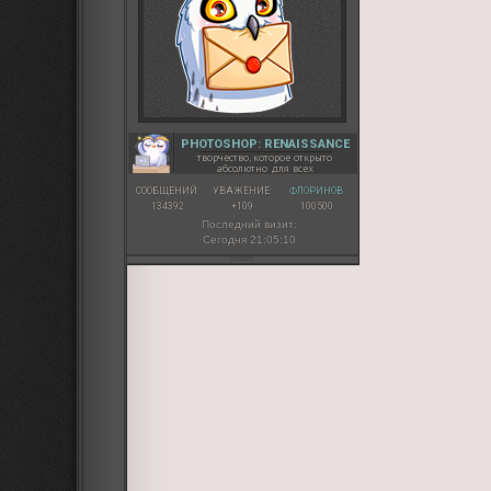
PHOTOSHOP: RENAISSANCE
творчество, которое открыто
абсолютно для всех
СООБЩЕНИЙ:
УВАЖЕНИЕ:
ФЛОРИНОВ:
134392
+109
100500
Последний визит:
Сегодня 21:05:10