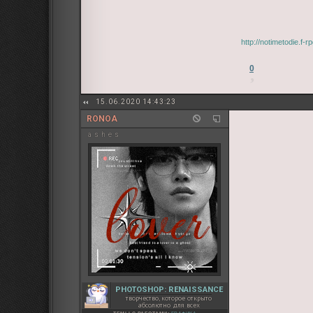
http://notimetodie.f-
0
15.06.2020 14:43:23
RONOA
a s h e s
PHOTOSHOP: RENAISSANCE
творчество, которое открыто
абсолютно для всех