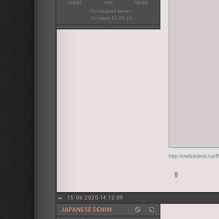
134392
+109
100500
Последний визит:
Сегодня 21:05:10
http://owlsisland.ru
0
15.06.2020 14:12:09
JAPANESE DENIM