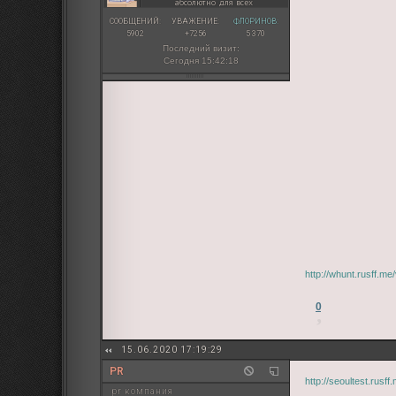
абсолютно для всех
СООБЩЕНИЙ:
УВАЖЕНИЕ:
ФЛОРИНОВ:
5902
+7256
5 370
Последний визит:
Сегодня 15:42:18
http://whunt.rusff.m
0
15.06.2020 17:19:29
PR
http://seoultest.rus
pr компания