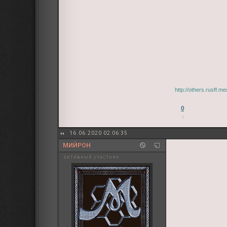
http://others.rusff.
0
16.06.2020 02:06:35
МИЙРОН
активный участник