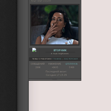
four leaf clover
ВТОРНИК
я пью портоник
ТЕМЫ С РАБОТАМИ:
ГРАФИКА
◇
МАСТЕРСКАЯ
СООБЩЕНИЙ:
УВАЖЕНИЕ:
ФЛОРИНОВ:
2008
+3635
5 900
Последний визит:
Сегодня 17:15:35