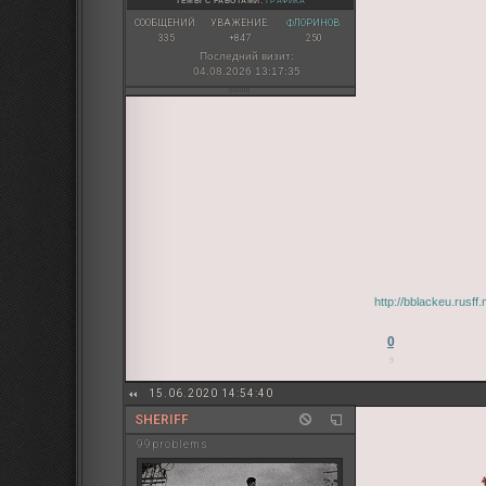
ТЕМЫ С РАБОТАМИ:
ГРАФИКА
СООБЩЕНИЙ:
УВАЖЕНИЕ:
ФЛОРИНОВ:
335
+847
250
Последний визит:
04.08.2026 13:17:35
http://bblackeu.rusf
0
15.06.2020 14:54:40
SHERIFF
99problems