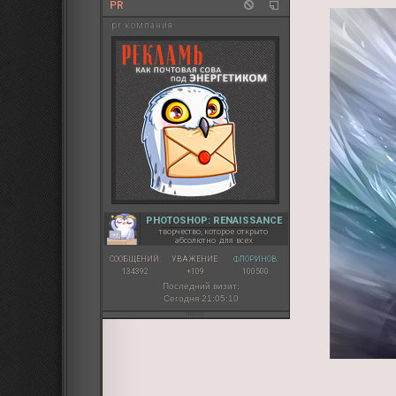
PR
pr компания
PHOTOSHOP: RENAISSANCE
творчество, которое открыто
абсолютно для всех
СООБЩЕНИЙ:
УВАЖЕНИЕ:
ФЛОРИНОВ:
134392
+109
100500
Последний визит:
Сегодня 21:05:10