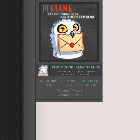
PHOTOSHOP: RENAISSANCE
творчество, которое открыто
абсолютно для всех
СООБЩЕНИЙ:
УВАЖЕНИЕ:
ФЛОРИНОВ:
134392
+109
100500
Последний визит:
Сегодня 21:05:10