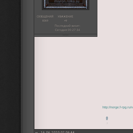
СООБЩЕНИЙ:
УВАЖЕНИЕ:
8369
+9
Последний визит:
Сегодня 00:27:34
http://norge.f-rpg.r
0
16.06.2020 02:06:44