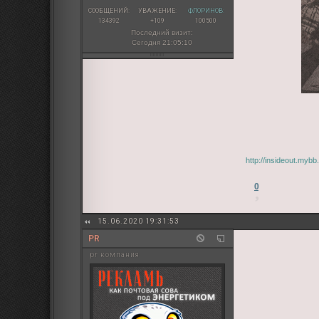
СООБЩЕНИЙ:
УВАЖЕНИЕ:
ФЛОРИНОВ:
134392
+109
100500
Последний визит:
Сегодня 21:05:10
http://insideout.myb
0
15.06.2020 19:31:53
PR
pr компания