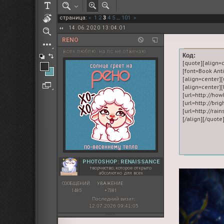
РОЛЕВАЯ МАРТА: ИТОГИ
страница:
«
1
2
3
4
5
…
101
»
ПАК от diem
14.06.2020 13:04:01
RENO
всех люблю. на лс не отвечаю
Код:
[quote][align=
[font=Book An
[align=center][
[align=center
[url=http://ho
[url=http://br
[url=http://rai
PHOTOSHOP: RENAISSANCE
творчество, которое открыто
абсолютно для всех
СООБЩЕНИЙ:
УВАЖЕНИЕ:
1485
+7381
Последний визит:
12.07.2026 09:41:05