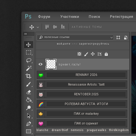
Форум
Участники
Поиск
Регистрация
АКТИВНЫЕ ТЕМЫ
полезные ссылки
войдите
или
зарегистрируйтесь
.
привет, гость!
RENMAY 2026
Renaissance Artists: 'bott
RENTOBER 2025
РОЛЕВАЯ АВГУСТА: ИТОГИ
ПАК от malarkey
ПАК от сурикат
blanche
–
dream thief
–
nemesis
–
prague walks
–
thirdkingdom
РЕНМАЙ