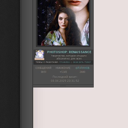
PHOTOSHOP: RENAISSANCE
творчество, которое открыто
абсолютно для всех
ТЕМЫ С РАБОТАМИ:
ГРАФИКА
◇
ЗАКАЗАТЬ ПИАР
СООБЩЕНИЙ:
УВАЖЕНИЕ:
ФЛОРИНОВ:
3851
+1245
2680
Последний визит:
03.04.2025 23:31:52