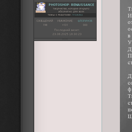
PHOTOSHOP: RENAISSANCE
творчество, которое открыто
абсолютно для всех
ТЕМЫ С РАБОТАМИ:
ГРАФИКА
СООБЩЕНИЙ:
УВАЖЕНИЕ:
ФЛОРИНОВ:
198
+131
000
Последний визит:
23.08.2025 18:30:23