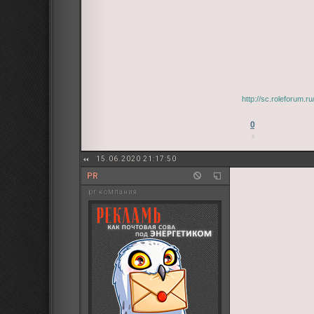
http://sc.roleforum.
0
15.06.2020 21:17:50
PR
pr компания