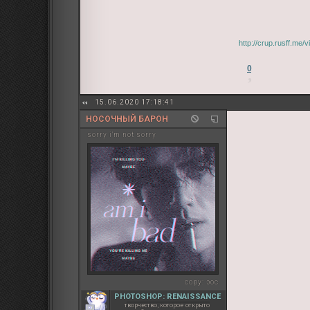
http://crup.rusff.me
0
15.06.2020 17:18:41
НОСОЧНЫЙ БАРОН
sorry i'm not sorry
copy:
эос
PHOTOSHOP: RENAISSANCE
творчество, которое открыто