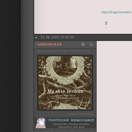
http://dragonsempir
0
15.06.2020 15:45:34
ЧАЙКОВСКАЯ
как незаметно свет теряет силу
copy:
петенька
PHOTOSHOP: RENAISSANCE
творчество, которое открыто
абсолютно для всех