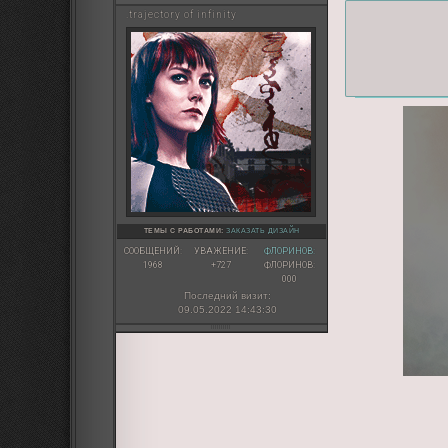
.trajectory of infinity
ТЕМЫ С РАБОТАМИ:
ЗАКАЗАТЬ ДИЗАЙН
СООБЩЕНИЙ:
УВАЖЕНИЕ:
ФЛОРИНОВ:
1968
+727
ФЛОРИНОВ:
000
Последний визит:
09.05.2022 14:43:30