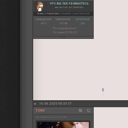
ЧТО ВЫ ТАК УБИВАЕТЕСЬ
вы же так не убьётесь
ТЕМЫ С РАБОТАМИ:
ГРАФИКА
◇
МАСТЕРСКАЯ
СООБЩЕНИЙ:
УВАЖЕНИЕ:
ФЛОРИНОВ:
4107
+19744
534
Последний визит:
Сегодня 20:36:22
0
16.06.2020 00:33:37
TONY
активный участник