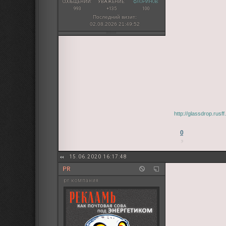
СООБЩЕНИЙ:
УВАЖЕНИЕ:
ФЛОРИНОВ:
993
+135
100
Последний визит:
02.08.2026 21:49:52
http://glassdrop.rus
0
15.06.2020 16:17:48
PR
pr компания