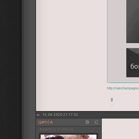
http://rainchampagn
0
15.06.2020 21:17:32
ЦИССА
.trajectory of infinity