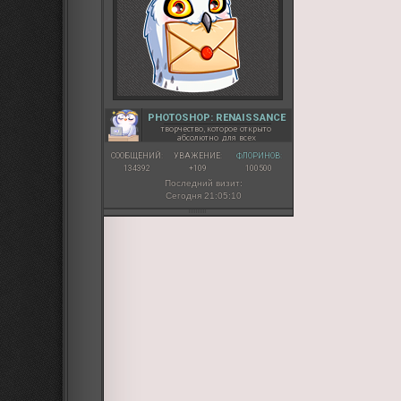
PHOTOSHOP: RENAISSANCE
творчество, которое открыто
абсолютно для всех
СООБЩЕНИЙ:
УВАЖЕНИЕ:
ФЛОРИНОВ:
134392
+109
100500
Последний визит:
Сегодня 21:05:10