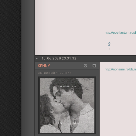
http://postfactum.ru
0
15.06.2020 23:31:32
KENNY
http://noname.rolbb.
активный участник