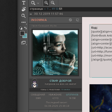
РОЛЕВАЯ МАРТА: ИТОГИ
страница:
«
1
…
49
50
51
ПАК от diem
30.12.2019 11:57:46
INSOMNIA
твоя бывшая муза
Код:
[quote][align=
[font=Book An
[align=center][
[align=center
[url=http://aca
[url=http://fun
[url=http://mor
СТАНУ ДОБРОЙ
патронов на всех не хватит
ТЕМЫ С РАБОТАМИ:
ГРАФИКА
СООБЩЕНИЙ:
УВАЖЕНИЕ:
ФЛОРИНОВ:
3389
+2113
18 550
Последний визит:
04.08.2026 15:36:19