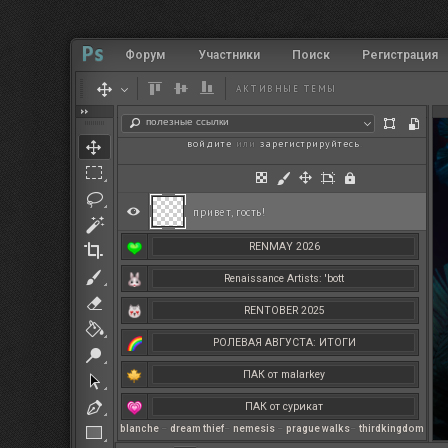
Форум
Участники
Поиск
Регистрация
АКТИВНЫЕ ТЕМЫ
полезные ссылки
войдите
или
зарегистрируйтесь
.
привет, гость!
RENMAY 2026
Renaissance Artists: 'bott
RENTOBER 2025
РОЛЕВАЯ АВГУСТА: ИТОГИ
ПАК от malarkey
ПАК от сурикат
blanche
–
dream thief
–
nemesis
–
prague walks
–
thirdkingdom
РЕНМАЙ