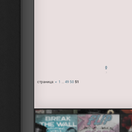
0
страница:
«
1
…
49
50
51