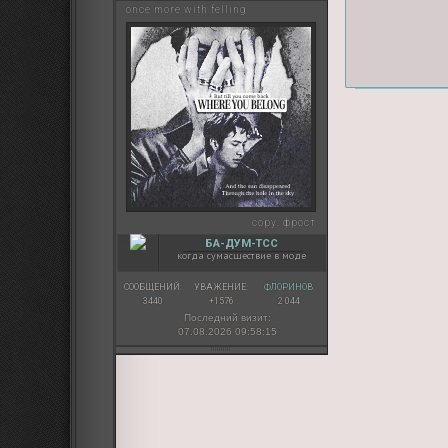
once more with felling
copy:
фрост
БА-ДУМ-ТСС
когда сумасшествие в моде
СООБЩЕНИЙ:
УВАЖЕНИЕ:
ФЛОРИНОВ:
3440
+1576
2 044
Последний визит:
07.08.2026 09:58:15