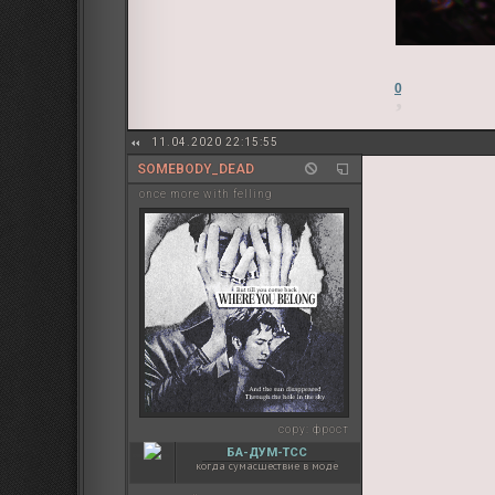
0
11.04.2020 22:15:55
SOMEBODY_DEAD
once more with felling
copy:
фрост
БА-ДУМ-ТСС
когда сумасшествие в моде