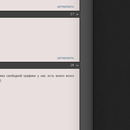
цитировать
27
цитировать
28
имо свободной графики у нас есть много всего
)