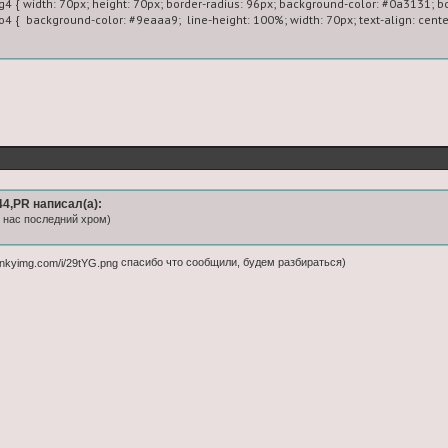
g4 { width: 70px; height: 70px; border-radius: 96px; background-color: #0a3131; bo
fo4 {  background-color: #9eaaa9;  line-height: 100%; width: 70px; text-align: cente
ef="http://fonts.googleapis.com/css?family=Oswald" rel="stylesheet" type="text/css
<div style="width: 700px; height: auto; background-color: #3e3e3e; position: relati
<br><br>

yle=" font-family: 'Times New Roman';

size: 16px !important;

yle: italic;

weight: bold;

4,PR написал(а):
r-spacing: 3px;

 у нас последний хром)
-shadow: 1px 1px 3px #000000;

r: #5b80a2; ">Добро пожаловать на арт-форум Photoshop: Renaissance!</b></font
спасибо что сообщили, будем разбираться)
ass="rasiginfo3"><br><b>Здравствуйте!</b> Данная тема создана для <b>гостей 
ьзователи форума задают вопросы <b><u>только</u></b> в теме: <a href=https:
восстановления доступа к профилю, либо в случае отказа прихода пароля на п
казываем ник;

указываем почту, на которую произведена регистрация и новый пароль, под скр
если ничего из вышеперечисленного у вас нет, мы сверяемся по вашему ip.

"https://imagiart.ru/viewtopic.php?id=11777"><b>прошлая тема</b></a><br>

"https://imagiart.ru/viewtopic.php?id=14244"><b>прошлая тема</b></a><br><br>
