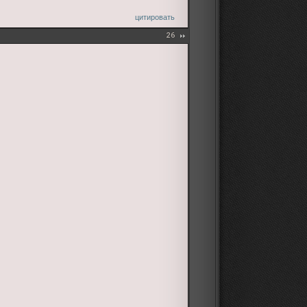
цитировать
26