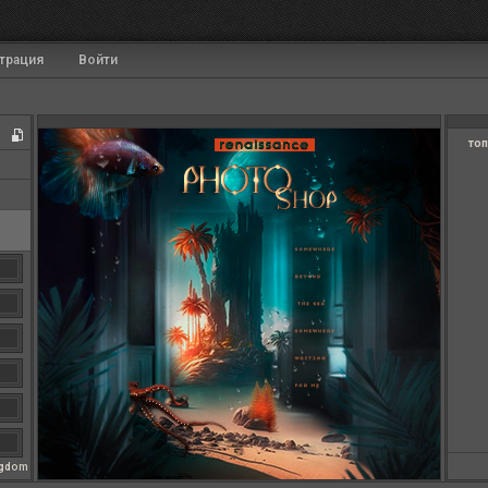
трация
Войти
топ
ngdom