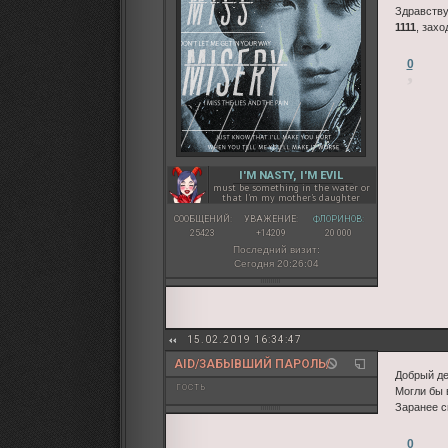
Здравствуй
1111
, захо
0
I'M NASTY, I'M EVIL
must be something in the water or
that I'm my mother's daughter
СООБЩЕНИЙ:
УВАЖЕНИЕ:
ФЛОРИНОВ:
25423
+14209
20 000
Последний визит:
Сегодня 20:26:04
15.02.2019 16:34:47
AID/ЗАБЫВШИЙ ПАРОЛЬ/
Добрый де
гость
Могли бы 
Заранее с
0