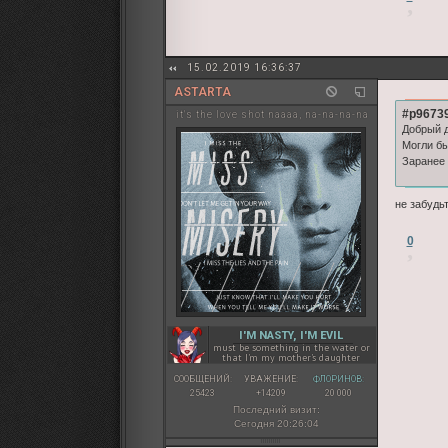
15.02.2019 16:36:37
ASTARTA
#p96739
it's the love shot naaaa, na-na-na-na
Добрый д
Могли бы
Заранее 
не забудь
0
I'M NASTY, I'M EVIL
must be something in the water or
that I'm my mother's daughter
СООБЩЕНИЙ:
УВАЖЕНИЕ:
ФЛОРИНОВ:
25423
+14209
20 000
Последний визит:
Сегодня 20:26:04