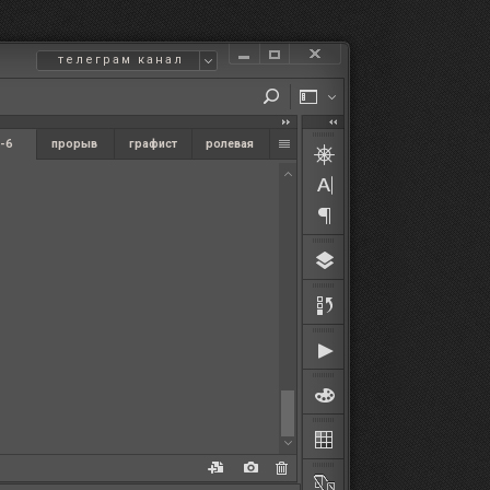
телеграм канал
-6
прорыв
графист
ролевая