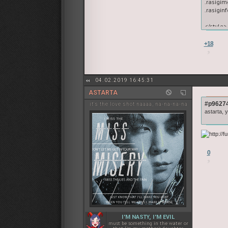
.rasigim
.rasigin
</style>

<link hr
+18
<center>
<center>
<font st
04.02.2019 16:45:31
    font-
    font-st
ASTARTA
    font-
#p96274
it's the love shot naaaa, na-na-na-na
    lette
astarta,
    text
    colo
<br><br>

<div cl
<br>Пол
0
<b>Для 
<br>1. у
<br>2. 
<br>3. 
<br><br>

<a href=
I'M NASTY, I'M EVIL
<a href=
must be something in the water or