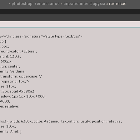
»
photoshop: renaissance
»
справочная форума
»
гостевая
--><div class="signature"><style type="text/css">

o3 {

 3px;

ground-color: #c5baaf;

height: 120%;

: 600px;

lign: center;

family: Verdana;

xt-transform: uppercase; */

ter-spacing: 1px; */

ize: 11px;

r: 5px solid #5b80a2;

shadow: 1px 1px 10px #000;

 #000;

on: relative;

nks3 { width: 630px; color: #a3aead; text-align: justify; position: relative;

ize: 10px;

amily: Arial; }
