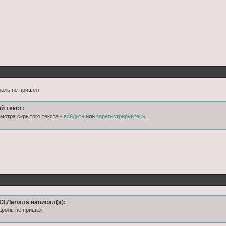


роль не пришёл
й текст:
мотра скрытого текста -
войдите
или
зарегистрируйтесь
.
3,Лалала написал(а):
ароль не пришёл