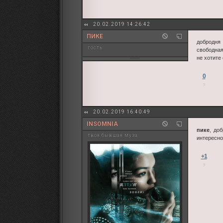
20.02.2019 14:26:42
ПИКЕ
добродня
гость
свободная
не хотите
0
20.02.2019 16:40:49
INSOMNIA
пике
, до
твоя бывшая муза
интересно
+1