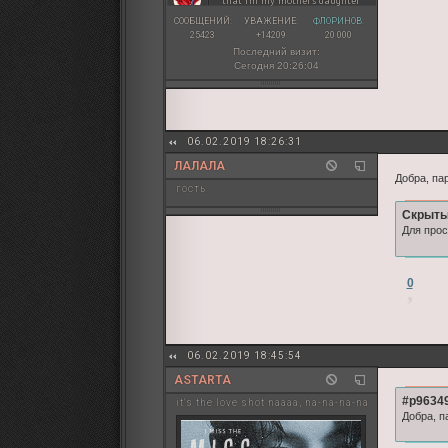
that I'm my mother's daughter
</div>

</center>
СООБЩЕНИЙ:
УВАЖЕНИЕ:
ФЛОРИНОВ:
<br>

25423
+14209
20 000
<br>

Последний визит:
</div>

Сегодня 20:26:04
<br>

<br>
06.02.2019 18:26:31
ЛАЛАЛА
Добра, па
гость
Скрыты
Для прос
0
06.02.2019 18:45:54
ASTARTA
#p96349
it's the love shot naaaa, na-na-na-na
Добра, п