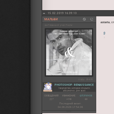
15.02.2019 16:39:13
МАЛЬВИ
astarta
, с
активный участник
0
copy:
diem
PHOTOSHOP: RENAISSANCE
творчество, которое открыто
абсолютно для всех
СООБЩЕНИЙ:
УВАЖЕНИЕ:
ФЛОРИНОВ:
227
+118
60
Последний визит:
04.08.2026 17:54:06