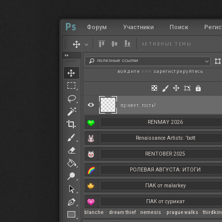
Форум
Участники
Поиск
Регис
АКТИВНЫЕ ТЕМЫ
полезные ссылки
войдите
или
зарегистрируйтесь
.
привет, гость!
RENMAY 2026
Renaissance Artists: 'bott
RENTOBER 2025
РОЛЕВАЯ АВГУСТА: ИТОГИ
ПАК от malarkey
ПАК от сурикат
blanche
–
dream thief
–
nemesis
–
prague walks
–
thirdki
РЕНМАЙ