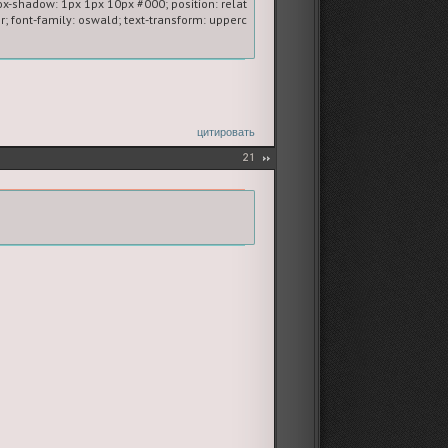
x-shadow: 1px 1px 10px #000; position: relative;} 

r; font-family: oswald; text-transform: uppercase; letter-spacing: 1px; font-size: 1
">

ve; border: 5px solid #5b80a2;">

цитировать
21
>

и PR</b> аккаунта. Для того, чтобы вам было проще ориентироваться, мы сдела
//imagiart.ru/viewtopic.php?id=14986#p957686>вопросов</a><br><br>

очту:</b>

ытым текстом;
