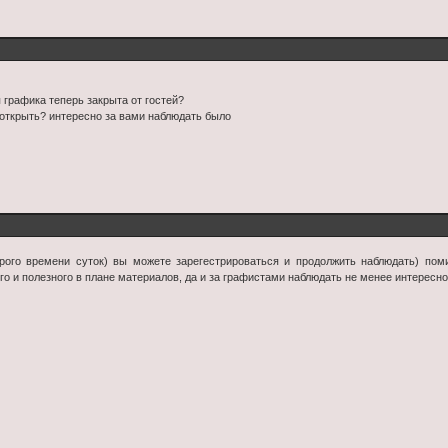
 графика теперь закрыта от гостей?
 открыть? интересно за вами наблюдать было
брого времени суток) вы можете зарегестрироваться и продолжить наблюдать) пом
го и полезного в плане материалов, да и за графистами наблюдать не менее интересно