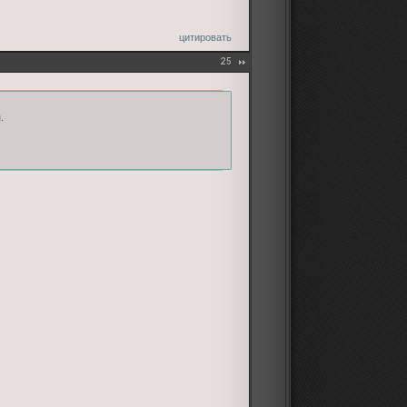
цитировать
25
.