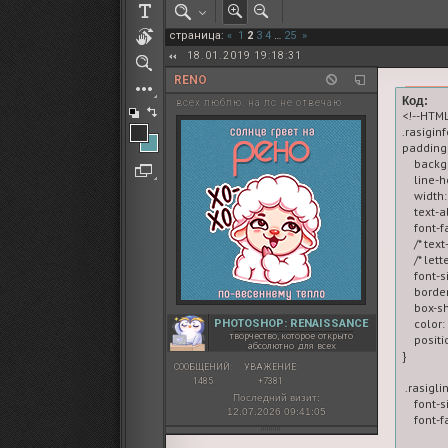
РОЛЕВАЯ МАРТА: ИТОГИ
страница:
«
1
2
3
4
…
25
»
ПАК от diem
18.01.2019 19:18:31
RENO
Код:
всех люблю. на лс не отвечаю
<!--HTML
.rasiginf
padding:
    back
    line-
    width
    text-a
    font-
    /* te
    /* let
    font-s
    borde
    box-
    color:
PHOTOSHOP: RENAISSANCE
творчество, которое открыто
    positi
абсолютно для всех
}

СООБЩЕНИЙ:
УВАЖЕНИЕ:
1485
+7381
 .rasigli
Последний визит:
    font-s
12.07.2026 09:41:05
    font-f